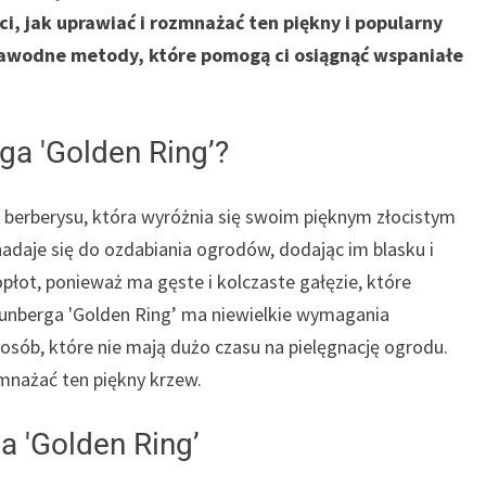
i, jak uprawiać i rozmnażać ten piękny i popularny
zawodne metody, które pomogą ci osiągnąć wspaniałe
ga 'Golden Ring’?
 berberysu, która wyróżnia się swoim pięknym złocistym
 nadaje się do ozdabiania ogrodów, dodając im blasku i
łot, ponieważ ma gęste i kolczaste gałęzie, które
unberga 'Golden Ring’ ma niewielkie wymagania
sób, które nie mają dużo czasu na pielęgnację ogrodu.
zmnażać ten piękny krzew.
 'Golden Ring’