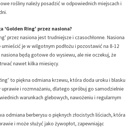
Nowe rośliny należy posadzić w odpowiednich miejscach i
dni.
a 'Golden Ring’ przez nasiona?
’ przez nasiona jest trudniejsze i czasochłonne. Nasiona
e umieścić je w wilgotnym podłożu i pozostawić na 8-12
e nasiona będą gotowe do wysiewu, ale nie oczekuj, że
trwać nawet kilka miesięcy.
ng’ to piękna odmiana krzewu, która doda uroku i blasku
prawie i rozmnażaniu, dlatego spróbuj go samodzielnie
owiednich warunkach glebowych, nawożeniu i regularnym
a odmiana berberysu o pięknych złocistych liściach, która
rawie i może służyć jako żywopłot, zapewniając