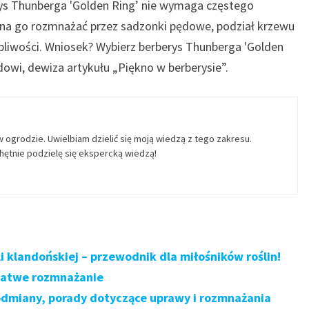
erys Thunberga 'Golden Ring’ nie wymaga częstego
na go rozmnażać przez sadzonki pędowe, podział krzewu
pliwości. Wniosek? Wybierz berberys Thunberga 'Golden
dowi, dewiza artykułu „Piękno w berberysie”.
w ogrodzie. Uwielbiam dzielić się moją wiedzą z tego zakresu.
ętnie podzielę się ekspercką wiedzą!
 klandońskiej – przewodnik dla miłośników roślin!
 łatwe rozmnażanie
odmiany, porady dotyczące uprawy i rozmnażania