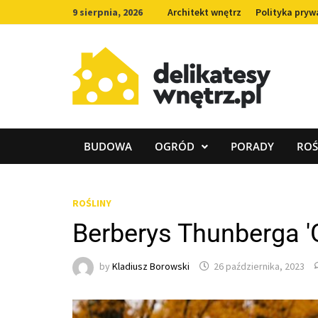
Skip
9 sierpnia, 2026
Architekt wnętrz
Polityka pryw
to
content
BUDOWA
OGRÓD
PORADY
ROŚ
ROŚLINY
Berberys Thunberga '
by
Kladiusz Borowski
26 października, 2023