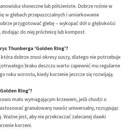
anowiska słoneczne lub półcieniste. Dobrze rośnie w
 się w glebach przepuszczalnych i umiarkowanie
dobrze przygotować glebę – wykopać dół o głębokości
ą, dodając do niej próchnicę lub kompost.
erys Thunberga 'Golden Ring’?
 która dobrze znosi okresy suszy, dlatego nie potrzebuje
gotrwałego braku deszczu warto zapewnić mu regularne
o roku wzrostu, kiedy korzenie jeszcze się rozwijają.
'Golden Ring’?
nkowo mało wymagającym krzewem, jeśli chodzi o
 zastosować granulowany nawóz uniwersalny, rozsypując
. Ważne jest, aby nie przekraczać zalecanej dawki
zenie korzeni.