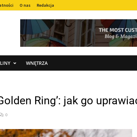
atności
O nas
Redakcja
LINY
WNĘTRZA
Golden Ring’: jak go uprawi
0