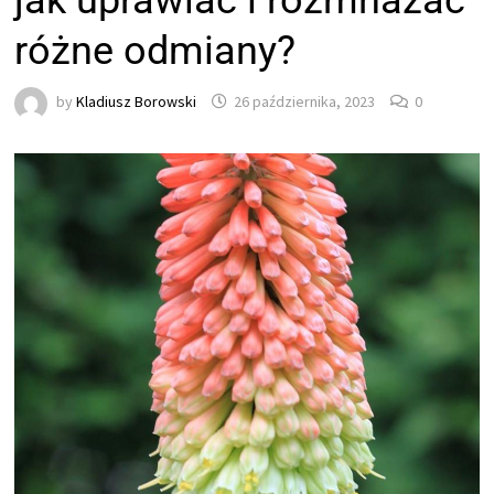
jak uprawiać i rozmnażać
różne odmiany?
by
Kladiusz Borowski
26 października, 2023
0