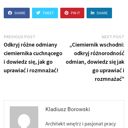
SHARE
TWEET
PIN IT
SHARE
Nawigacja
Previous
N
PREVIOUS POST
NEXT POST
post:
p
Odkryj różne odmiany
„Ciemiernik wschodni:
wpisu
ciemiernika cuchnącego
odkryj różnorodność
i dowiedz się, jak go
odmian, dowiedz się jak
uprawiać i rozmnażać!
go uprawiać i
rozmnażać”
Kladiusz Borowski
Architekt wnętrz i pasjonat pracy