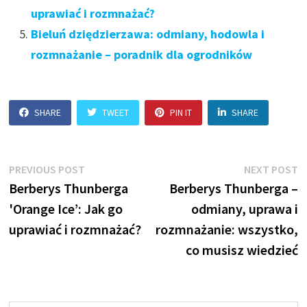
uprawiać i rozmnażać?
Bieluń dziędzierzawa: odmiany, hodowla i
rozmnażanie – poradnik dla ogrodników
SHARE
TWEET
PIN IT
SHARE
Nawigacja
Previous
N
PREVIOUS POST
NEXT POST
post:
p
Berberys Thunberga
Berberys Thunberga –
wpisu
'Orange Ice’: Jak go
odmiany, uprawa i
uprawiać i rozmnażać?
rozmnażanie: wszystko,
co musisz wiedzieć