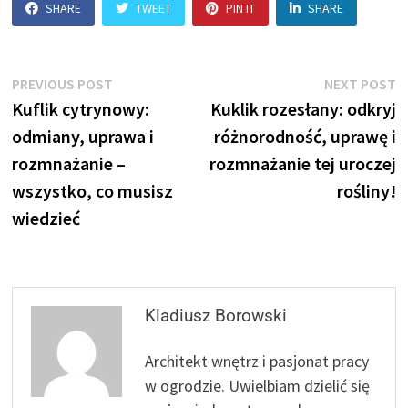
SHARE
TWEET
PIN IT
SHARE
Nawigacja
Previous
N
PREVIOUS POST
NEXT POST
post:
p
Kuflik cytrynowy:
Kuklik rozesłany: odkryj
wpisu
odmiany, uprawa i
różnorodność, uprawę i
rozmnażanie –
rozmnażanie tej uroczej
wszystko, co musisz
rośliny!
wiedzieć
Kladiusz Borowski
Architekt wnętrz i pasjonat pracy
w ogrodzie. Uwielbiam dzielić się