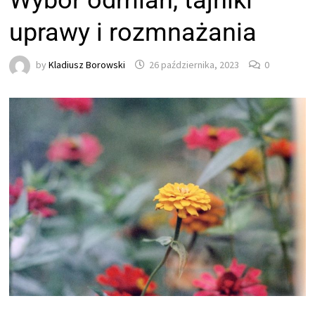
Wybór odmian, tajniki
uprawy i rozmnażania
by
Kladiusz Borowski
26 października, 2023
0