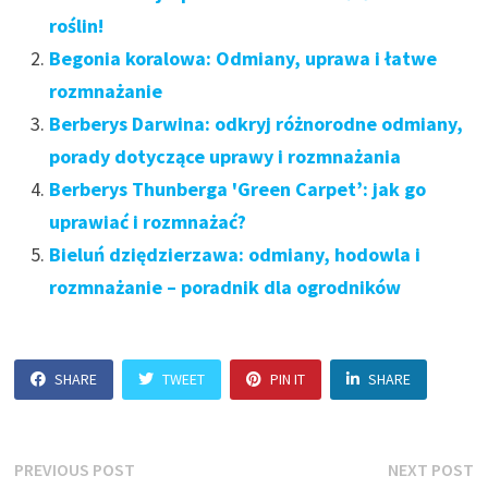
roślin!
Begonia koralowa: Odmiany, uprawa i łatwe
rozmnażanie
Berberys Darwina: odkryj różnorodne odmiany,
porady dotyczące uprawy i rozmnażania
Berberys Thunberga 'Green Carpet’: jak go
uprawiać i rozmnażać?
Bieluń dziędzierzawa: odmiany, hodowla i
rozmnażanie – poradnik dla ogrodników
SHARE
TWEET
PIN IT
SHARE
Nawigacja
Previous
N
PREVIOUS POST
NEXT POST