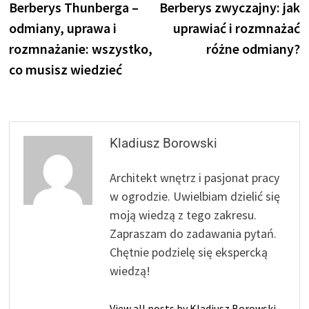
post:
p
Berberys Thunberga –
Berberys zwyczajny: jak
wpisu
odmiany, uprawa i
uprawiać i rozmnażać
rozmnażanie: wszystko,
różne odmiany?
co musisz wiedzieć
Kladiusz Borowski
Architekt wnętrz i pasjonat pracy
w ogrodzie. Uwielbiam dzielić się
moją wiedzą z tego zakresu.
Zapraszam do zadawania pytań.
Chętnie podzielę się ekspercką
wiedzą!
View all posts by Kladiusz Borowski