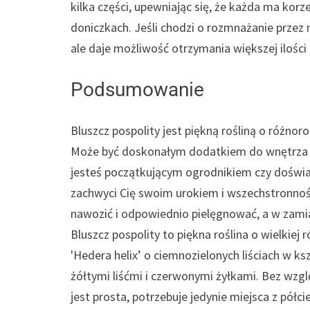
kilka części, upewniając się, że każda ma korz
doniczkach. Jeśli chodzi o rozmnażanie przez n
ale daje możliwość otrzymania większej ilości r
Podsumowanie
Bluszcz pospolity jest piękną rośliną o różno
Może być doskonałym dodatkiem do wnętrza d
jesteś początkującym ogrodnikiem czy doświa
zachwyci Cię swoim urokiem i wszechstronnośc
nawozić i odpowiednio pielęgnować, a w zami
Bluszcz pospolity to piękna roślina o wielkie
'Hedera helix’ o ciemnozielonych liściach w ksz
żółtymi liśćmi i czerwonymi żyłkami. Bez wzg
jest prosta, potrzebuje jedynie miejsca z półc