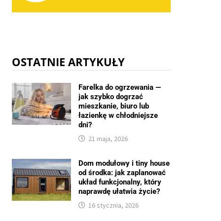
OSTATNIE ARTYKUŁY
Farelka do ogrzewania —
jak szybko dogrzać
mieszkanie, biuro lub
łazienkę w chłodniejsze
dni?
21 maja, 2026
Dom modułowy i tiny house
od środka: jak zaplanować
układ funkcjonalny, który
naprawdę ułatwia życie?
16 stycznia, 2026