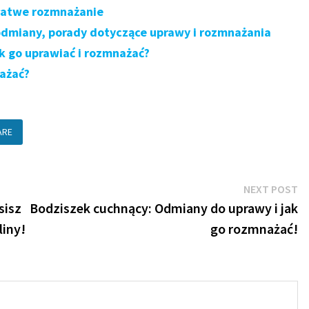
 łatwe rozmnażanie
odmiany, porady dotyczące uprawy i rozmnażania
k go uprawiać i rozmnażać?
nażać?
ARE
N
NEXT POST
po
sisz
Bodziszek cuchnący: Odmiany do uprawy i jak
liny!
go rozmnażać!