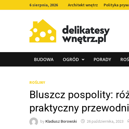
Skip
6 sierpnia, 2026
Architekt wnętrz
Polityka pryw
to
content
BUDOWA
OGRÓD
PORADY
ROŚ
ROŚLINY
Bluszcz pospolity: r
praktyczny przewodni
by
Kladiusz Borowski
26 października, 2023