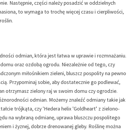
enie. Następnie, części należy posadzić w oddzielnych
asiona, to wymaga to trochę więcej czasu i cierpliwości,
oślin.
rodności odmian, która jest łatwa w uprawie i rozmnażaniu.
omu oraz ozdobą ogrodu. Niezależnie od tego, czy
dczonym miłośnikiem zieleni, bluszcz pospolity na pewno
ią. Przypominaj sobie, aby dostatecznie go podlewać,
an otrzymasz zielony raj w swoim domu czy ogrodzie.
j różnorodności odmian. Możemy znaleźć odmiany takie jak
tałcie trójkąta, czy 'Hedera helix 'Goldheart’ z zielono-
lędu na wybraną odmianę, uprawa bluszczu pospolitego
ieniem i żyznej, dobrze drenowanej gleby. Roślinę można