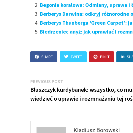
Begonia koralowa: Odmiany, uprawa i
Berberys Darwina: odkryj różnorodne 
Berberys Thunberga 'Green Carpet’: ja
Biedrzeniec anyż: jak uprawiać i rozm
SHARE
TWEET
PIN IT
SH
Nawigacja
Previous
PREVIOUS POST
post:
Bluszczyk kurdybanek: wszystko, co mu
wpisu
wiedzieć o uprawie i rozmnażaniu tej roś
Kladiusz Borowski