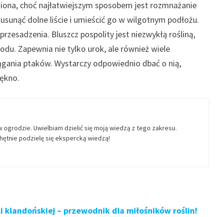
siona, choć najłatwiejszym sposobem jest rozmnażanie
usunąć dolne liście i umieścić go w wilgotnym podłożu.
rzesadzenia. Bluszcz pospolity jest niezwykłą rośliną,
u. Zapewnia nie tylko urok, ale również wiele
iągania ptaków. Wystarczy odpowiednio dbać o nią,
iękno.
w ogrodzie. Uwielbiam dzielić się moją wiedzą z tego zakresu.
ętnie podzielę się ekspercką wiedzą!
 klandońskiej – przewodnik dla miłośników roślin!