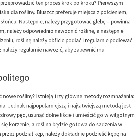
ak przeprowadzić ten proces krok po kroku? Pierwszym
a dla rośliny. Bluszcz preferuje miejsca z półcieniem,
m słońcu. Następnie, należy przygotować glebę – powinna
m, należy odpowiednio nawodnić roślinę, a następnie
niu, roślinę należy obficie podlać i regularnie podlewać
z należy regularnie nawozić, aby zapewnić mu
olitego
ć nowe rośliny? Istnieją trzy główne metody rozmnażania:
ona. Jednak najpopularniejszą i najłatwiejszą metodą jest
zdrowy pęd, usunąć dolne liście i umieścić go w wilgotnym
się korzenie, a roślina będzie gotowa do sadzenia w
rzez podział kęp, należy dokładnie podzielić kępę na