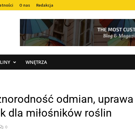
atności
O nas
Redakcja
LINY
WNĘTRZA
óżnorodność odmian, uprawa
k dla miłośników roślin
0