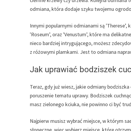
ciemne krzewy czy drzewa. Kolejna odmiana to
odmiana, która dodaje szyku twojemu ogrodo
Innymi popularnymi odmianami są 'Therese’, k
'Roseum’, oraz 'Venustum’, które ma delikatn
nieco bardziej intrygującego, możesz zdecydo
z różowymi plamkami. Jest to odmiana napraw
Jak uprawiać bodziszek cu
Teraz, gdy już wiesz, jakie odmiany bodziszk
poruszenie tematu uprawy. Bodziszek cuchnący 
masz zielonego kciuka, nie powinno ci być tru
Najpierw musisz wybrać miejsce, w którym sad
słoneczne, więc wybierz miejsce, które otrzym