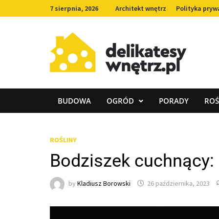
Skip
7 sierpnia, 2026
Architekt wnętrz
Polityka pryw
to
content
BUDOWA
OGRÓD
PORADY
ROŚ
ROŚLINY
Bodziszek cuchnący: 
by
Kladiusz Borowski
26 października, 2023