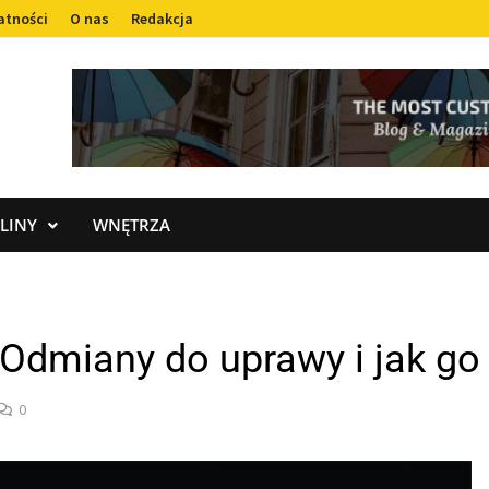
atności
O nas
Redakcja
LINY
WNĘTRZA
Odmiany do uprawy i jak g
0