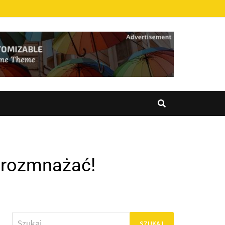
o rozmnażać!
Szukaj: