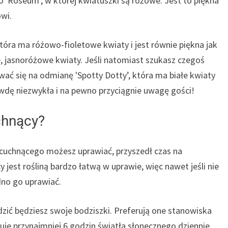
 'Roseum’, w której kwiatuszki są różowe. Jest to piękna
wi.
tóra ma różowo-fioletowe kwiaty i jest równie piękna jak
e, jasnoróżowe kwiaty. Jeśli natomiast szukasz czegoś
wać się na odmianę 'Spotty Dotty’, która ma białe kwiaty
dę niezwykła i na pewno przyciągnie uwagę gości!
chnący?
a cuchnącego możesz uprawiać, przyszedł czas na
jest rośliną bardzo łatwą w uprawie, więc nawet jeśli nie
dno go uprawiać.
zić będziesz swoje bodziszki. Preferują one stanowiska
uje przynajmniej 6 godzin światła słonecznego dziennie.