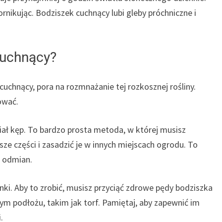
rnikując. Bodziszek cuchnący lubi gleby próchniczne i
cuchnący?
 cuchnący, pora na rozmnażanie tej rozkosznej rośliny.
ować.
iał kęp. To bardzo prosta metoda, w której musisz
ze części i zasadzić je w innych miejscach ogrodu. To
h odmian.
ki. Aby to zrobić, musisz przyciąć zdrowe pędy bodziszka
ym podłożu, takim jak torf. Pamiętaj, aby zapewnić im
.