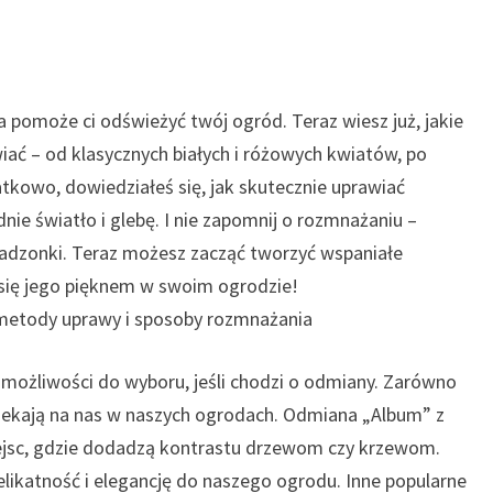
a pomoże ci odświeżyć twój ogród. Teraz wiesz już, jakie
ć – od klasycznych białych i różowych kwiatów, po
kowo, dowiedziałeś się, jak skutecznie uprawiać
ie światło i glebę. I nie zapomnij o rozmnażaniu –
 sadzonki. Teraz możesz zacząć tworzyć wspaniałe
 się jego pięknem w swoim ogrodzie!
metody uprawy i sposoby rozmnażania
ożliwości do wyboru, jeśli chodzi o odmiany. Zarówno
 czekają na nas w naszych ogrodach. Odmiana „Album” z
iejsc, gdzie dodadzą kontrastu drzewom czy krzewom.
katność i elegancję do naszego ogrodu. Inne popularne