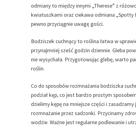
odmiany to między innymi „Therese” z różow
kwiatuszkami oraz ciekawa odmiana „Spotty D
pewno przyciągnie uwagę gości.
Bodziszek cuchnący to roślina łatwa w uprawie
przynajmniej sześć godzin dziennie. Gleba po
nie wysychała. Przygotowując glebę, warto pa
roślin.
Co do sposobów rozmnażania bodziszka cuchn
podział kęp, co jest bardzo prostym sposobem
dzielimy kępę na mniejsze części i zasadzamy
rozmnażanie przez sadzonki. Przycinamy zdro
wodzie. Ważne jest regularne podlewanie i ut