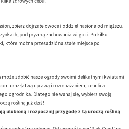
 kilka zdrowych cebul.
sion, zbierz dojrzałe owoce i oddziel nasiona od miąższu.
rzynkach, pod pryzmą zachowania wilgoci. Po kilku
i, które można przesadzić na stałe miejsce po
ra może zdobić nasze ogrody swoimi delikatnymi kwiatami
boru oraz łatwą uprawą i rozmnażaniem, cebulica
go ogrodnika. Dlatego nie wahaj się, wybierz swoją
czą rośliną już dziś!
ą ulubioną i rozpocznij przygodę z tą uroczą rośliną
 różnorodnością odmian. Od jasnoróżowej 'Pink Giant’ po