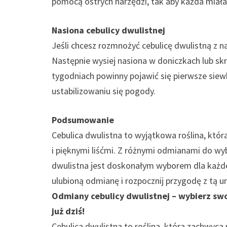
pomocą ostrych narzędzi, tak aby każda miała
Nasiona cebulicy dwulistnej
Jeśli chcesz rozmnożyć cebulicę dwulistną z na
Następnie wysiej nasiona w doniczkach lub sk
tygodniach powinny pojawić się pierwsze siewk
ustabilizowaniu się pogody.
Podsumowanie
Cebulica dwulistna to wyjątkowa roślina, któ
i pięknymi liśćmi. Z różnymi odmianami do wy
dwulistna jest doskonałym wyborem dla każde
ulubioną odmianę i rozpocznij przygodę z tą uro
Odmiany cebulicy dwulistnej – wybierz swoj
już dziś!
Cebulica dwulistna to roślina, która zachwyca