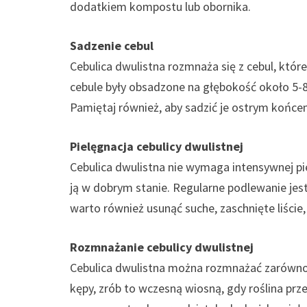
dodatkiem kompostu lub obornika.
Sadzenie cebul
Cebulica dwulistna rozmnaża się z cebul, któr
cebule były obsadzone na głębokość około 5-
Pamiętaj również, aby sadzić je ostrym końce
Pielęgnacja cebulicy dwulistnej
Cebulica dwulistna nie wymaga intensywnej pi
ją w dobrym stanie. Regularne podlewanie jes
warto również usunąć suche, zaschnięte liście
Rozmnażanie cebulicy dwulistnej
Cebulica dwulistna można rozmnażać zarówno prz
kępy, zrób to wczesną wiosną, gdy roślina pr