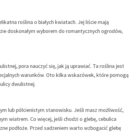
ikatna roślina o białych kwiatach. Jej liście mają
będzie doskonałym wyborem do romantycznych ogrodów,
istnej, pora nauczyć się, jak ją uprawiać. Ta roślina jest
ecjalnych warunków. Oto kilka wskazówek, które pomogą
licy dwulistnej.
znym lub półcienistym stanowisku. Jeśli masz możliwość,
nym wiatrem. Co więcej, jeśli chodzi o glebę, cebulica
żyzne podłoże. Przed sadzeniem warto wzbogacić glebę