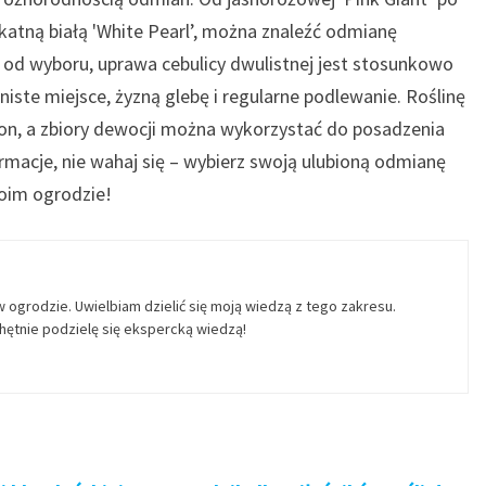
ikatną białą 'White Pearl’, można znaleźć odmianę
od wyboru, uprawa cebulicy dwulistnej jest stosunkowo
niste miejsce, żyzną glebę i regularne podlewanie. Roślinę
ion, a zbiory dewocji można wykorzystać do posadzenia
rmacje, nie wahaj się – wybierz swoją ulubioną odmianę
woim ogrodzie!
w ogrodzie. Uwielbiam dzielić się moją wiedzą z tego zakresu.
ętnie podzielę się ekspercką wiedzą!