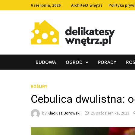
Skip
6 sierpnia, 2026
Architekt wnętrz
Polityka pryw
to
content
BUDOWA
OGRÓD
PORADY
ROŚ
ROŚLINY
Cebulica dwulistna: 
by
Kladiusz Borowski
26 października, 2023