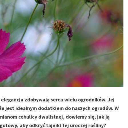
 i elegancja zdobywają serca wielu ogrodników. Jej
ą, że jest idealnym dodatkiem do naszych ogrodów. W
ianom cebulicy dwulistnej, dowiemy się, jak ją
gotowy, aby odkryć tajniki tej uroczej rośliny?