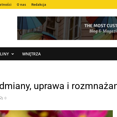
atności
O nas
Redakcja
LINY
WNĘTRZA
odmiany, uprawa i rozmnaża
0