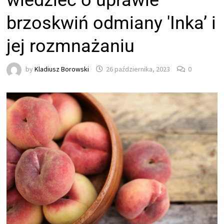
wiedzieć o uprawie
brzoskwiń odmiany 'Inka’ i
jej rozmnażaniu
by
Kladiusz Borowski
26 października, 2023
0