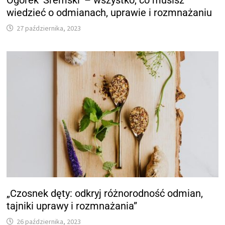
Ogórek 'Śremski’ – wszystko, co musisz
wiedzieć o odmianach, uprawie i rozmnażaniu
27 października, 2023
„Czosnek dęty: odkryj różnorodność odmian,
tajniki uprawy i rozmnażania”
26 października, 2023