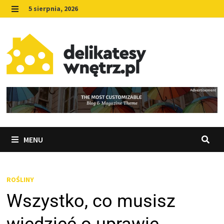
Skip
5 sierpnia, 2026
to
MENU
content
MENU
ROŚLINY
Wszystko, co musisz