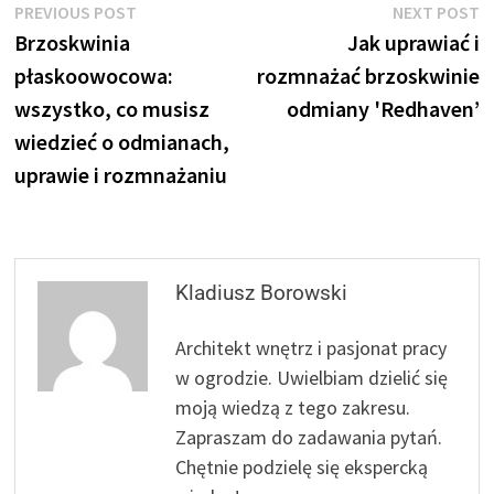
Nawigacja
Previous
N
PREVIOUS POST
NEXT POST
post:
p
Brzoskwinia
Jak uprawiać i
wpisu
płaskoowocowa:
rozmnażać brzoskwinie
wszystko, co musisz
odmiany 'Redhaven’
wiedzieć o odmianach,
uprawie i rozmnażaniu
Kladiusz Borowski
Architekt wnętrz i pasjonat pracy
w ogrodzie. Uwielbiam dzielić się
moją wiedzą z tego zakresu.
Zapraszam do zadawania pytań.
Chętnie podzielę się ekspercką