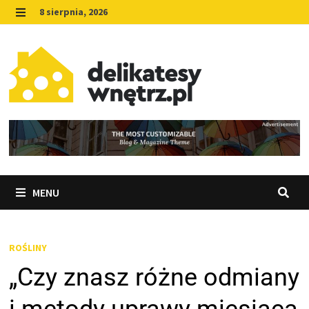
Skip
8 sierpnia, 2026
to
MENU
content
MENU
ROŚLINY
„Czy znasz różne odmiany