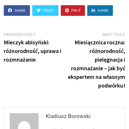
SHARE
TWEET
PIN IT
SHARE
Nawigacja
Previous
N
PREVIOUS POST
NEXT POST
post:
p
Mieczyk abisyński:
Miesiącznica roczna:
wpisu
różnorodność, uprawa i
różnorodność,
rozmnażanie
pielęgnacja i
rozmnażanie – jak być
ekspertem na własnym
podwórku!
Kladiusz Borowski