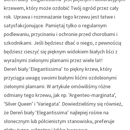
krzewem, który może ozdobić Twój ogród przez cały
rok. Uprawa i rozmnażanie tego krzewu jest łatwe i
satysfakcjonujące. Pamiętaj tylko o regularnym
podlewaniu, przycinaniu i ochronie przed chorobami i
szkodnikami. Jeśli będziesz dbać o niego, z pewnością
będziesz cieszyć się pięknym widokiem białych liści z
wyraźnymi zielonymi plamami przez wiele lat!
Dereń biały 'Elegantissima’ to piękny krzew, który
przyciąga uwagę swoimi białymi liśćmi ozdobionymi
zielonymi plamami. W artykule omówiliśmy różne
odmiany tego krzewu, jak np. 'Argenteo-marginata’,
'Silver Queen’ i 'Variegata’. Dowiedzieliśmy się również,
że Dereń biały 'Elegantissima’ najlepiej rośnie na
słonecznym lub półcienistym stanowisku, preferuje
gleby żyzne, wilgotne i lekko kwasowe.