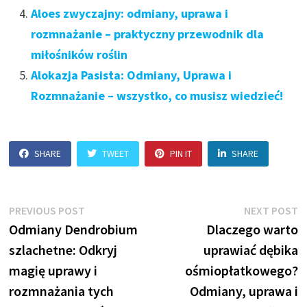
Aloes zwyczajny: odmiany, uprawa i
rozmnażanie – praktyczny przewodnik dla
miłośników roślin
Alokazja Pasista: Odmiany, Uprawa i
Rozmnażanie – wszystko, co musisz wiedzieć!
SHARE
TWEET
PIN IT
SHARE
Nawigacja
Previous
N
PREVIOUS POST
NEXT POST
post:
p
Odmiany Dendrobium
Dlaczego warto
wpisu
szlachetne: Odkryj
uprawiać dębika
magię uprawy i
ośmiopłatkowego?
rozmnażania tych
Odmiany, uprawa i