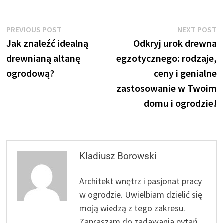
Nawigacja
Previous
N
PREVIOUS POST
NEXT POST
post:
p
Jak znaleźć idealną
Odkryj urok drewna
wpisu
drewnianą altanę
egzotycznego: rodzaje,
ogrodową?
ceny i genialne
zastosowanie w Twoim
domu i ogrodzie!
Kladiusz Borowski
Architekt wnętrz i pasjonat pracy
w ogrodzie. Uwielbiam dzielić się
moją wiedzą z tego zakresu.
Zapraszam do zadawania pytań.