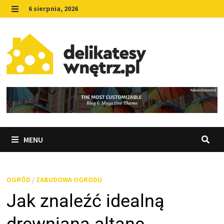
Skip
6 sierpnia, 2026
to
MENU
content
MENU
OGRÓD
/
ZABUDOWA OGRODU
Jak znaleźć idealną