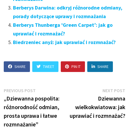
Berberys Darwina: odkryj różnorodne odmiany,
porady dotyczące uprawy i rozmnażania
Berberys Thunberga 'Green Carpet’: jak go
uprawiać i rozmnażać?
Biedrzeniec anyż: jak uprawiać i rozmnażać?
SHARE
TWEET
PIN IT
SHARE
Nawigacja
Previous
N
PREVIOUS POST
NEXT POST
post:
p
„Dziewanna pospolita:
Dziewanna
wpisu
różnorodność odmian,
wielkokwiatowa: jak
prosta uprawa i łatwe
uprawiać i rozmnażać?
rozmnażanie”