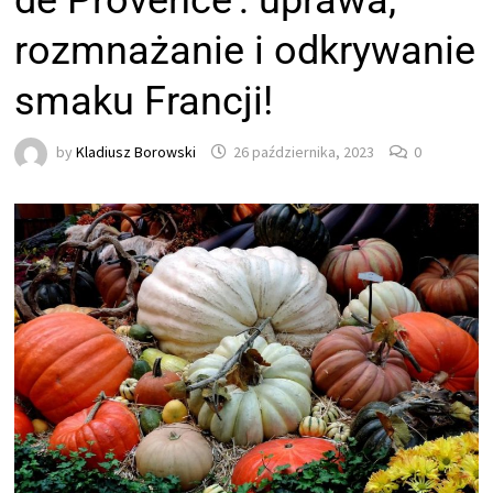
de Provence’: uprawa,
rozmnażanie i odkrywanie
smaku Francji!
by
Kladiusz Borowski
26 października, 2023
0