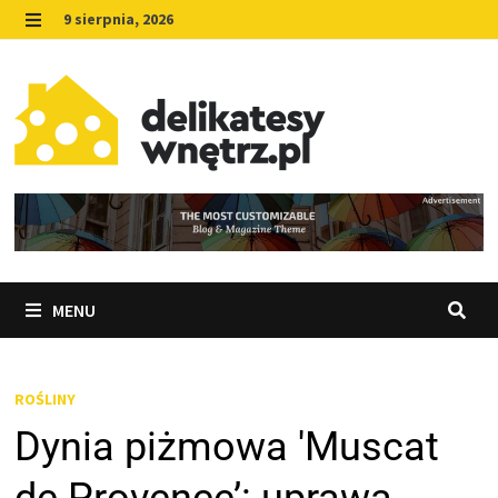
Skip
9 sierpnia, 2026
to
MENU
content
MENU
ROŚLINY
Dynia piżmowa 'Muscat