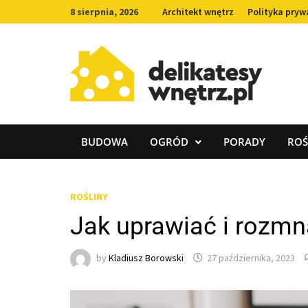
Skip
8 sierpnia, 2026
Architekt wnętrz
Polityka pryw
to
content
BUDOWA
OGRÓD
PORADY
ROŚ
ROŚLINY
Jak uprawiać i rozm
by
Kladiusz Borowski
27 października, 2023