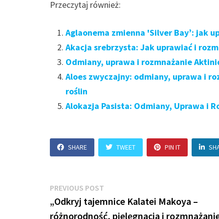
Przeczytaj również:
Aglaonema zmienna 'Silver Bay’: jak u
Akacja srebrzysta: Jak uprawiać i roz
Odmiany, uprawa i rozmnażanie Aktinid
Aloes zwyczajny: odmiany, uprawa i r
roślin
Alokazja Pasista: Odmiany, Uprawa i R
SHARE
TWEET
PIN IT
SH
Nawigacja
Previous
PREVIOUS POST
post:
„Odkryj tajemnice Kalatei Makoya –
wpisu
różnorodność, pielęgnacja i rozmnażanie