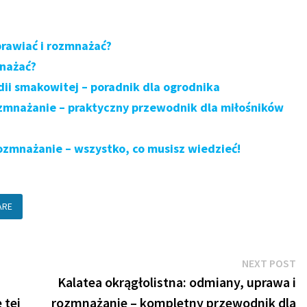
prawiać i rozmnażać?
mnażać?
ii smakowitej – poradnik dla ogrodnika
ozmnażanie – praktyczny przewodnik dla miłośników
ozmnażanie – wszystko, co musisz wiedzieć!
ARE
N
NEXT POST
po
Kalatea okrągłolistna: odmiany, uprawa i
 tej
rozmnażanie – kompletny przewodnik dla