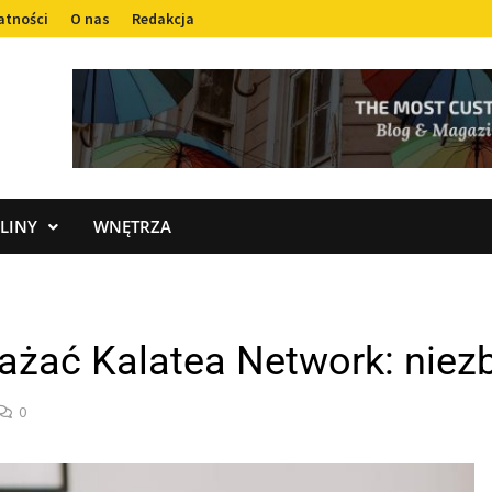
atności
O nas
Redakcja
LINY
WNĘTRZA
nażać Kalatea Network: nie
0