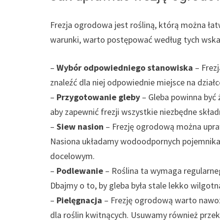
Frezja ogrodowa jest rośliną, którą można ła
warunki, warto postępować według tych wsk
–
Wybór odpowiedniego stanowiska
– Frez
znaleźć dla niej odpowiednie miejsce na działc
–
Przygotowanie gleby
– Gleba powinna być 
aby zapewnić frezji wszystkie niezbędne skład
–
Siew nasion
– Frezję ogrodową można upraw
Nasiona układamy wodoodpornych pojemnikac
docelowym.
–
Podlewanie
– Roślina ta wymaga regularne
Dbajmy o to, by gleba była stale lekko wilgotn
–
Pielęgnacja
– Frezję ogrodową warto nawozi
dla roślin kwitnących. Usuwamy również przekw