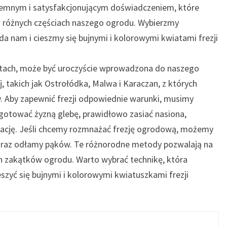
jemnym i satysfakcjonującym doświadczeniem, które
w różnych częściach naszego ogrodu. Wybierzmy
a nam i cieszmy się bujnymi i kolorowymi kwiatami frezji
atach, może być uroczyście wprowadzona do naszego
, takich jak Ostrołódka, Malwa i Karaczan, z których
 Aby zapewnić frezji odpowiednie warunki, musimy
ygotować żyzną glebę, prawidłowo zasiać nasiona,
ęgnację. Jeśli chcemy rozmnażać frezję ogrodową, możemy
n oraz odłamy pąków. Te różnorodne metody pozwalają na
ch zakątków ogrodu. Warto wybrać technikę, która
szyć się bujnymi i kolorowymi kwiatuszkami frezji