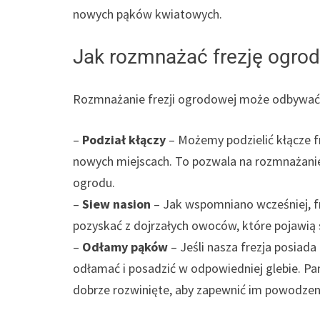
nowych pąków kwiatowych.
Jak rozmnażać frezję ogro
Rozmnażanie frezji ogrodowej może odbywać s
–
Podział kłączy
– Możemy podzielić kłącze f
nowych miejscach. To pozwala na rozmnażanie
ogrodu.
–
Siew nasion
– Jak wspomniano wcześniej, f
pozyskać z dojrzałych owoców, które pojawią si
–
Odłamy pąków
– Jeśli nasza frezja posiad
odłamać i posadzić w odpowiedniej glebie. Pa
dobrze rozwinięte, aby zapewnić im powodzeni