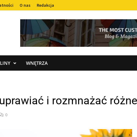
atności
O nas
Redakcja
LINY
WNĘTRZA
 uprawiać i rozmnażać różn
0