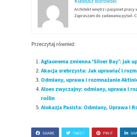
Kladiusz Borowski
Architekt wnętrz i pasjonat pracy 
Zapraszam do zadawania pytań. Ch
Przeczytaj również:
Aglaonema zmienna 'Silver Bay’: jak u
Akacja srebrzysta: Jak uprawiać i roz
Odmiany, uprawa i rozmnażanie Aktinid
Aloes zwyczajny: odmiany, uprawa i r
roślin
Alokazja Pasista: Odmiany, Uprawa i R
SHARE
TWEET
PIN IT
SH