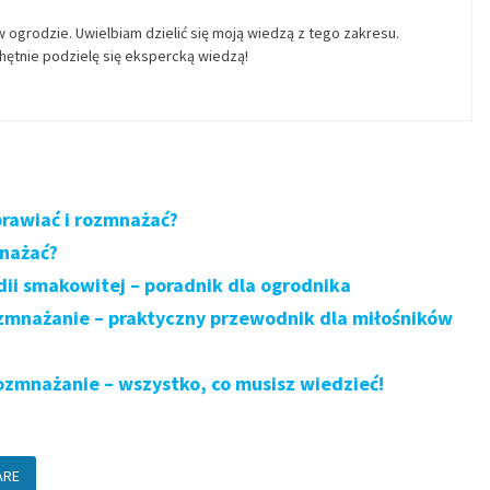
w ogrodzie. Uwielbiam dzielić się moją wiedzą z tego zakresu.
ętnie podzielę się ekspercką wiedzą!
prawiać i rozmnażać?
mnażać?
ii smakowitej – poradnik dla ogrodnika
ozmnażanie – praktyczny przewodnik dla miłośników
ozmnażanie – wszystko, co musisz wiedzieć!
ARE