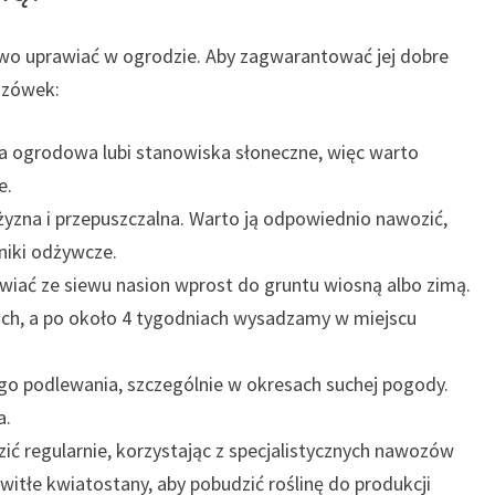
two uprawiać w ogrodzie. Aby zagwarantować jej dobre
azówek:
ja ogrodowa lubi stanowiska słoneczne, więc warto
e.
żyzna i przepuszczalna. Warto ją odpowiednio nawozić,
niki odżywcze.
iać ze siewu nasion wprost do gruntu wiosną albo zimą.
h, a po około 4 tygodniach wysadzamy w miejscu
go podlewania, szczególnie w okresach suchej pogody.
a.
ć regularnie, korzystając z specjalistycznych nawozów
itłe kwiatostany, aby pobudzić roślinę do produkcji