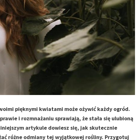
 swoimi pięknymi kwiatami może ożywić każdy ogród.
rawie i rozmnażaniu sprawiają, że stała się ulubioną
iniejszym artykule dowiesz się, jak skutecznie
ać różne odmiany tej wyjątkowej rośliny. Przygotuj