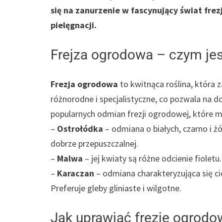
się na zanurzenie w fascynujący świat frezj
pielęgnacji.
Frejza ogrodowa – czym jes
Frezja ogrodowa
to kwitnąca roślina, która
różnorodne i specjalistyczne, co pozwala na 
popularnych odmian frezji ogrodowej, które 
–
Ostrołódka
– odmiana o białych, czarno i ż
dobrze przepuszczalnej.
–
Malwa
– jej kwiaty są różne odcienie fioletu
–
Karaczan
– odmiana charakteryzująca się 
Preferuje gleby gliniaste i wilgotne.
Jak uprawiać frezję ogrodo