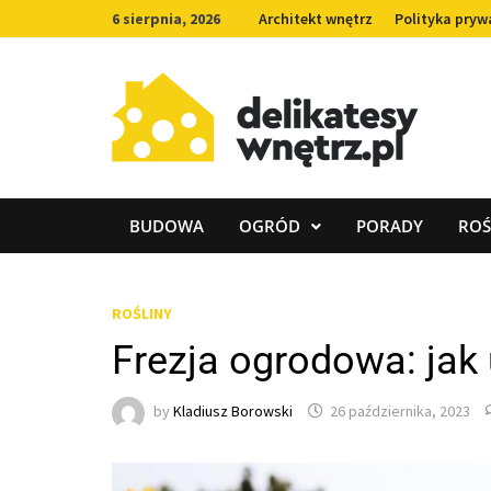
Skip
6 sierpnia, 2026
Architekt wnętrz
Polityka pryw
to
content
BUDOWA
OGRÓD
PORADY
ROŚ
ROŚLINY
Frezja ogrodowa: jak
by
Kladiusz Borowski
26 października, 2023