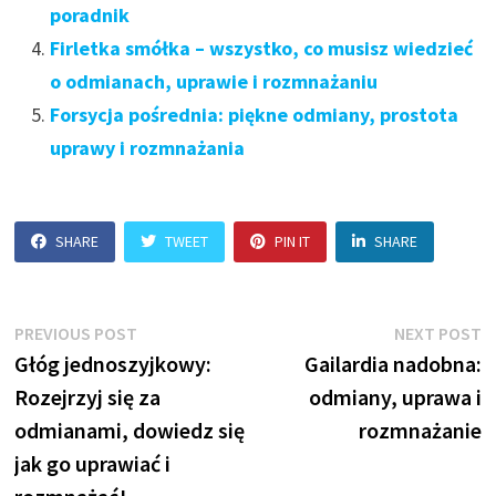
poradnik
Firletka smółka – wszystko, co musisz wiedzieć
o odmianach, uprawie i rozmnażaniu
Forsycja pośrednia: piękne odmiany, prostota
uprawy i rozmnażania
SHARE
TWEET
PIN IT
SHARE
Nawigacja
Previous
N
PREVIOUS POST
NEXT POST
post:
p
Głóg jednoszyjkowy:
Gailardia nadobna:
wpisu
Rozejrzyj się za
odmiany, uprawa i
odmianami, dowiedz się
rozmnażanie
jak go uprawiać i