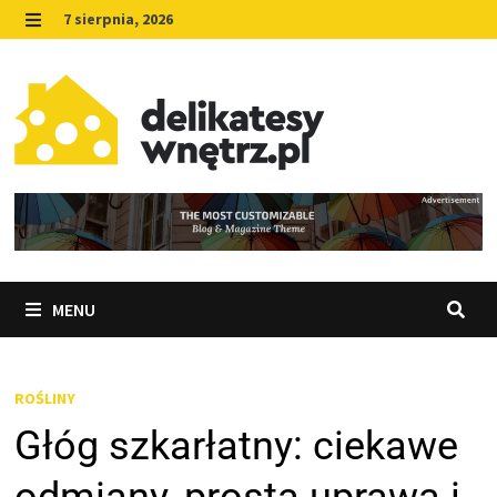
Skip
7 sierpnia, 2026
to
MENU
content
MENU
ROŚLINY
Głóg szkarłatny: ciekawe