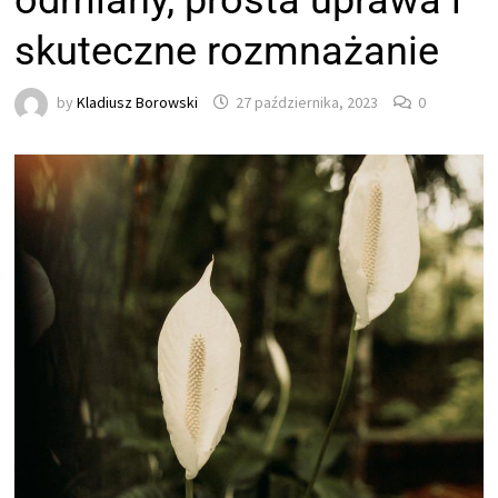
odmiany, prosta uprawa i
skuteczne rozmnażanie
by
Kladiusz Borowski
27 października, 2023
0