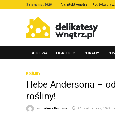
Skip
8 sierpnia, 2026
Architekt wnętrz
Polityka pryw
to
content
BUDOWA
OGRÓD
PORADY
ROŚ
ROŚLINY
Hebe Andersona – odm
rośliny!
by
Kladiusz Borowski
27 października, 2023