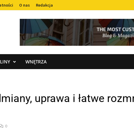
atności
O nas
Redakcja
LINY
WNĘTRZA
iany, uprawa i łatwe rozmn
0