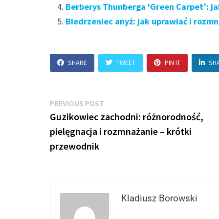
Berberys Thunberga 'Green Carpet’: ja
Biedrzeniec anyż: jak uprawiać i rozm
SHARE
TWEET
PIN IT
SH
Nawigacja
Previous
PREVIOUS POST
post:
Guzikowiec zachodni: różnorodność,
wpisu
pielęgnacja i rozmnażanie – krótki
przewodnik
Kladiusz Borowski