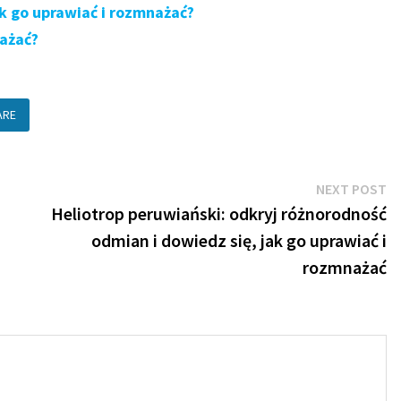
k go uprawiać i rozmnażać?
nażać?
ARE
N
NEXT POST
po
Heliotrop peruwiański: odkryj różnorodność
odmian i dowiedz się, jak go uprawiać i
rozmnażać