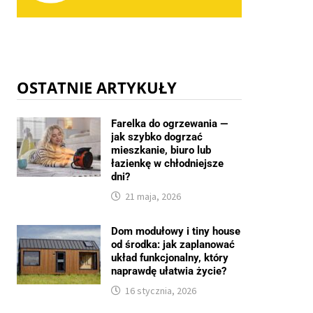
OSTATNIE ARTYKUŁY
Farelka do ogrzewania —
jak szybko dogrzać
mieszkanie, biuro lub
łazienkę w chłodniejsze
dni?
21 maja, 2026
Dom modułowy i tiny house
od środka: jak zaplanować
układ funkcjonalny, który
naprawdę ułatwia życie?
16 stycznia, 2026