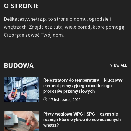
O STRONIE
Delikatesywnetrz.pl to strona o domu, ogrodzie i
wnętrzach. Znajdziesz tutaj wiele porad, które pomogą
Ci zorganizować Twój dom.
BUDOWA
VIEW ALL
Rejestratory do temperatury – kluczowy
element precyzyjnego monitoringu
procesów przemysłowych
17 listopada, 2025
Płyty węglowe WPC i SPC – czym się
różnią i które wybrać do nowoczesnych
wnętrz?