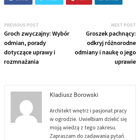
Nawigacja
Previous
N
PREVIOUS POST
NEXT POST
post:
p
Groch zwyczajny: Wybór
Groszek pachnący:
wpisu
odmian, porady
odkryj różnorodne
dotyczące uprawy i
odmiany i naukę o jego
rozmnażania
uprawie
Kladiusz Borowski
Architekt wnętrz i pasjonat pracy
w ogrodzie. Uwielbiam dzielić się
moją wiedzą z tego zakresu.
Zapraszam do zadawania pytań.