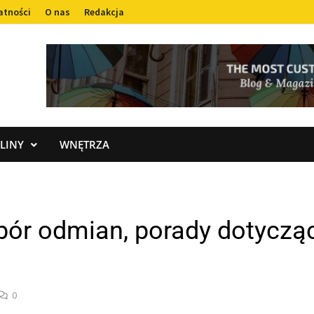
atności
O nas
Redakcja
LINY
WNĘTRZA
ór odmian, porady dotycząc
0