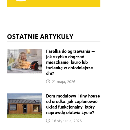
OSTATNIE ARTYKUŁY
Farelka do ogrzewania —
jak szybko dogrzać
mieszkanie, biuro lub
łazienkę w chłodniejsze
dni?
21 maja, 2026
Dom modułowy i tiny house
od środka: jak zaplanować
układ funkcjonalny, który
naprawdę ułatwia życie?
16 stycznia, 2026