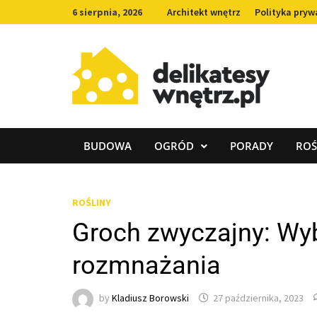
Skip
6 sierpnia, 2026
Architekt wnętrz
Polityka pryw
to
content
BUDOWA
OGRÓD
PORADY
ROŚ
ROŚLINY
Groch zwyczajny: Wyb
rozmnażania
by
Kladiusz Borowski
27 października, 2023