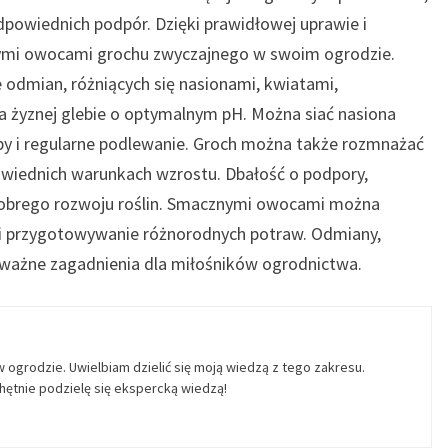
dpowiednich podpór. Dzięki prawidłowej uprawie i
znymi owocami grochu zwyczajnego w swoim ogrodzie.
e odmian, różniących się nasionami, kwiatami,
a żyznej glebie o optymalnym pH. Można siać nasiona
y i regularne podlewanie. Groch można także rozmnażać
owiednich warunkach wzrostu. Dbałość o podpory,
 dobrego rozwoju roślin. Smacznymi owocami można
ów i przygotowywanie różnorodnych potraw. Odmiany,
ważne zagadnienia dla miłośników ogrodnictwa.
w ogrodzie. Uwielbiam dzielić się moją wiedzą z tego zakresu.
ętnie podzielę się ekspercką wiedzą!