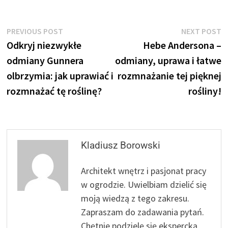
Nawigacja
Previous
N
PREVIOUS POST
NEXT POST
post:
p
Odkryj niezwykłe
Hebe Andersona –
wpisu
odmiany Gunnera
odmiany, uprawa i łatwe
olbrzymia: jak uprawiać i
rozmnażanie tej pięknej
rozmnażać tę roślinę?
rośliny!
Kladiusz Borowski
Architekt wnętrz i pasjonat pracy
w ogrodzie. Uwielbiam dzielić się
moją wiedzą z tego zakresu.
Zapraszam do zadawania pytań.
Chętnie podzielę się ekspercką