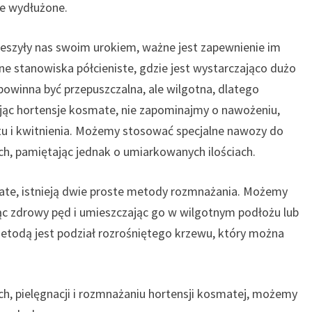
ie wydłużone.
ieszyły nas swoim urokiem, ważne jest zapewnienie im
e stanowiska półcieniste, gdzie jest wystarczająco dużo
 powinna być przepuszczalna, ale wilgotna, dlatego
ując hortensje kosmate, nie zapominajmy o nawożeniu,
tu i kwitnienia. Możemy stosować specjalne nawozy do
ych, pamiętając jednak o umiarkowanych ilościach.
ate, istnieją dwie proste metody rozmnażania. Możemy
ąc zdrowy pęd i umieszczając go w wilgotnym podłożu lub
metodą jest podział rozrośniętego krzewu, który można
h, pielęgnacji i rozmnażaniu hortensji kosmatej, możemy