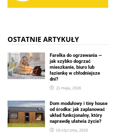
OSTATNIE ARTYKUŁY
Farelka do ogrzewania —
jak szybko dogrzać
mieszkanie, biuro lub
łazienkę w chłodniejsze
dni?
21 maja, 2026
Dom modułowy i tiny house
od środka: jak zaplanować
układ funkcjonalny, który
naprawdę ułatwia życie?
16 stycznia, 2026