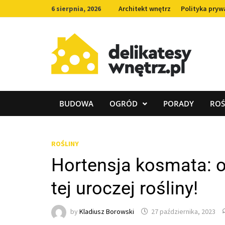
Skip
6 sierpnia, 2026
Architekt wnętrz
Polityka pryw
to
content
BUDOWA
OGRÓD
PORADY
ROŚ
ROŚLINY
Hortensja kosmata: o
tej uroczej rośliny!
by
Kladiusz Borowski
27 października, 2023