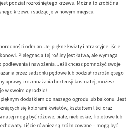
est podział rozrośniętego krzewu. Można to zrobić na
ównego krzewu i sadząc je w nowym miejscu.
orodności odmian. Jej piękne kwiaty i atrakcyjne liście
nowi. Pielęgnacja tej rośliny jest łatwa, ale wymaga
 podlewania i nawożenia. Jeśli chcesz pomnożyć swoje
żania przez sadzonki pędowe lub podział rozrośniętego
oby uprawy i rozmnażania hortensji kosmatej, możesz
daje w swoim ogrodzie!
ć pięknym dodatkiem do naszego ogrodu lub balkonu. Jest
niących się kolorami kwiatów, kształtem liści oraz
matej mogą być różowe, białe, niebieskie, fioletowe lub
wiechowaty. Liście również są zróżnicowane – mogą być