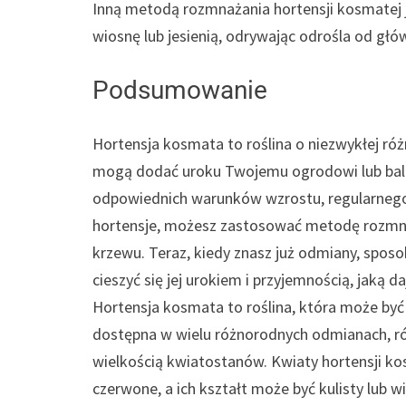
Inną metodą rozmnażania hortensji kosmatej j
wiosnę lub jesienią, odrywając odrośla od gł
Podsumowanie
Hortensja kosmata to roślina o niezwykłej różn
mogą dodać uroku Twojemu ogrodowi lub balko
odpowiednich warunków wzrostu, regularnego
hortensje, możesz zastosować metodę rozmna
krzewu. Teraz, kiedy znasz już odmiany, spos
cieszyć się jej urokiem i przyjemnością, jaką 
Hortensja kosmata to roślina, która może by
dostępna w wielu różnorodnych odmianach, róż
wielkością kwiatostanów. Kwiaty hortensji kos
czerwone, a ich kształt może być kulisty lub 