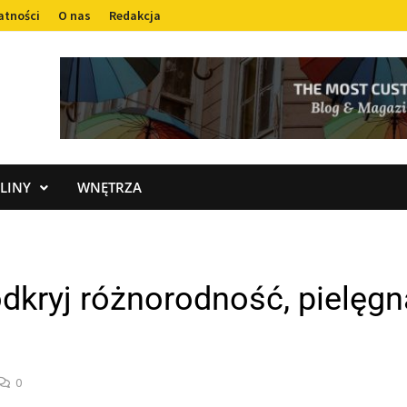
atności
O nas
Redakcja
LINY
WNĘTRZA
dkryj różnorodność, pielęgn
0