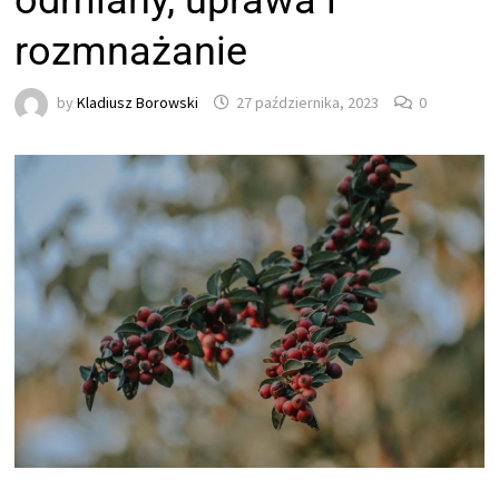
odmiany, uprawa i
rozmnażanie
by
Kladiusz Borowski
27 października, 2023
0