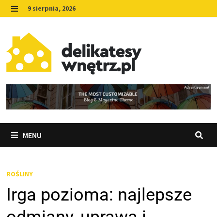
Skip
9 sierpnia, 2026
to
MENU
content
MENU
ROŚLINY
Irga pozioma: najlepsze