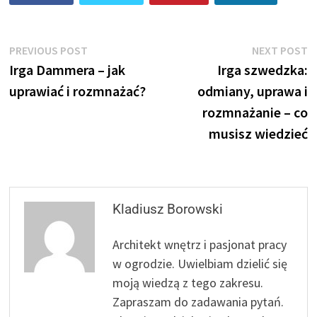
Nawigacja
Previous
N
PREVIOUS POST
NEXT POST
post:
p
Irga Dammera – jak
Irga szwedzka:
wpisu
uprawiać i rozmnażać?
odmiany, uprawa i
rozmnażanie – co
musisz wiedzieć
Kladiusz Borowski
Architekt wnętrz i pasjonat pracy
w ogrodzie. Uwielbiam dzielić się
moją wiedzą z tego zakresu.
Zapraszam do zadawania pytań.