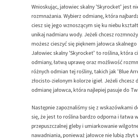
Wnioskując, jałowiec skalny 'Skyrocket’ jest ni
rozmnażania. Wybierz odmianę, która najbardz
ciesz się jego wznoszącym się ku niebu kszta
unikaj nadmiaru wody. Jeżeli chcesz rozmnożyć
możesz cieszyć się pięknem jałowca skalnego
Jałowiec skalny 'Skyrocket’ to roślina, która 
odmiany, łatwą uprawę oraz możliwość rozmnaża
różnych odmian tej rośliny, takich jak 'Blue Ar
złocisto-zielonym kolorze igieł. Jeżeli chce
odmianę jałowca, która najlepiej pasuje do Tw
Następnie zapoznaliśmy się z wskazówkami do
się, że jest to roślina bardzo odporna i łatw
przepuszczalnej gleby i umiarkowanie wilgotn
nawadniania, ponieważ jałowce nie lubią zbyt 