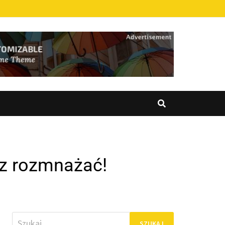
az rozmnażać!
Szukaj: