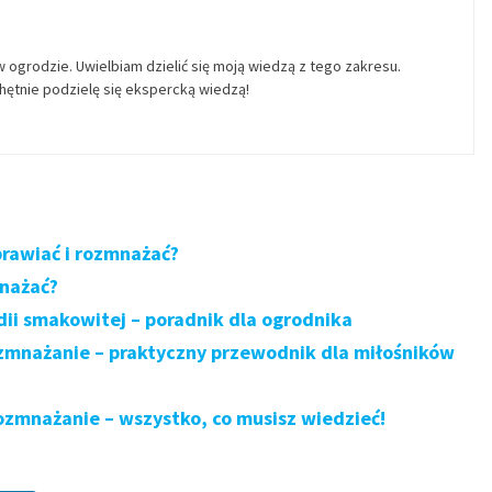
w ogrodzie. Uwielbiam dzielić się moją wiedzą z tego zakresu.
ętnie podzielę się ekspercką wiedzą!
prawiać i rozmnażać?
mnażać?
ii smakowitej – poradnik dla ogrodnika
ozmnażanie – praktyczny przewodnik dla miłośników
ozmnażanie – wszystko, co musisz wiedzieć!