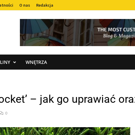
atności
O nas
Redakcja
LINY
WNĘTRZA
rocket’ – jak go uprawiać or
0