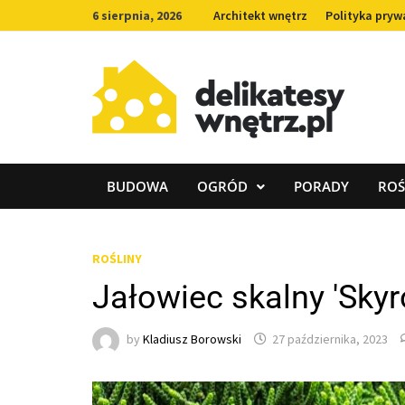
Skip
6 sierpnia, 2026
Architekt wnętrz
Polityka pryw
to
content
BUDOWA
OGRÓD
PORADY
ROŚ
ROŚLINY
Jałowiec skalny 'Sky
by
Kladiusz Borowski
27 października, 2023