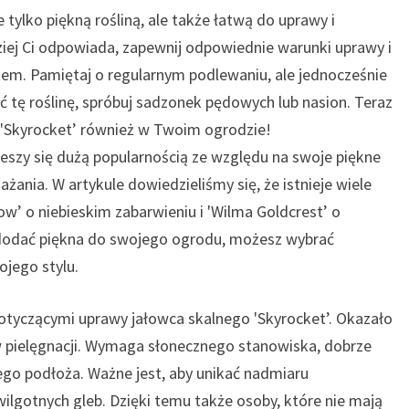
e tylko piękną rośliną, ale także łatwą do uprawy i
iej Ci odpowiada, zapewnij odpowiednie warunki uprawy i
łtem. Pamiętaj o regularnym podlewaniu, ale jednocześnie
 tę roślinę, spróbuj sadzonek pędowych lub nasion. Teraz
 'Skyrocket’ również w Twoim ogrodzie!
cieszy się dużą popularnością ze względu na swoje piękne
nia. W artykule dowiedzieliśmy się, że istnieje wiele
row’ o niebieskim zabarwieniu i 'Wilma Goldcrest’ o
sz dodać piękna do swojego ogrodu, możesz wybrać
ojego stylu.
tyczącymi uprawy jałowca skalnego 'Skyrocket’. Okazało
a w pielęgnacji. Wymaga słonecznego stanowiska, dobrze
ego podłoża. Ważne jest, aby unikać nadmiaru
wilgotnych gleb. Dzięki temu także osoby, które nie mają