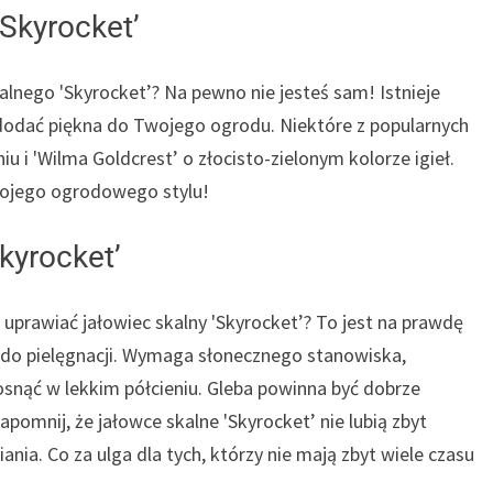
Skyrocket’
alnego 'Skyrocket’? Na pewno nie jesteś sam! Istnieje
 dodać piękna do Twojego ogrodu. Niektóre z popularnych
u i 'Wilma Goldcrest’ o złocisto-zielonym kolorze igieł.
Twojego ogrodowego stylu!
kyrocket’
 uprawiać jałowiec skalny 'Skyrocket’? To jest na prawdę
a do pielęgnacji. Wymaga słonecznego stanowiska,
osnąć w lekkim półcieniu. Gleba powinna być dobrze
pomnij, że jałowce skalne 'Skyrocket’ nie lubią zbyt
nia. Co za ulga dla tych, którzy nie mają zbyt wiele czasu