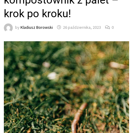
kompostownik z palet –
krok po kroku!
by
Kladiusz Borowski
26 października, 2023
0