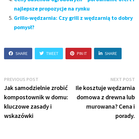
najlepsze propozycje na rynku
Grillo-wędzarnia: Czy grill z wędzarnią to dobry
pomysł?
SHARE
TWEET
PIN IT
SHARE
Nawigacja
Previous
N
PREVIOUS POST
NEXT POST
post:
p
Jak samodzielnie zrobić
Ile kosztuje wędzarnia
wpisu
kompostownik w domu:
domowa z drewna lub
kluczowe zasady i
murowana? Cena i
wskazówki
porady.