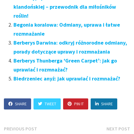
klandońskiej – przewodnik dla miłośników
roślin!
Begonia koralowa: Odmiany, uprawa i łatwe
rozmnażanie
Berberys Darwina: odkryj różnorodne odmiany,
porady dotyczące uprawy i rozmnażania
Berberys Thunberga 'Green Carpet’: jak go
uprawiać i rozmnażać?
Biedrzeniec anyż: jak uprawiać i rozmnażać?
SHARE
TWEET
PIN IT
SHARE
Nawigacja
Previous
N
PREVIOUS POST
NEXT POST