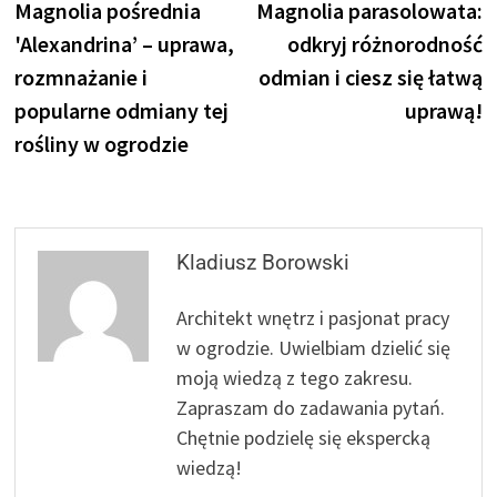
post:
p
Magnolia pośrednia
Magnolia parasolowata:
wpisu
'Alexandrina’ – uprawa,
odkryj różnorodność
rozmnażanie i
odmian i ciesz się łatwą
popularne odmiany tej
uprawą!
rośliny w ogrodzie
Kladiusz Borowski
Architekt wnętrz i pasjonat pracy
w ogrodzie. Uwielbiam dzielić się
moją wiedzą z tego zakresu.
Zapraszam do zadawania pytań.
Chętnie podzielę się ekspercką
wiedzą!