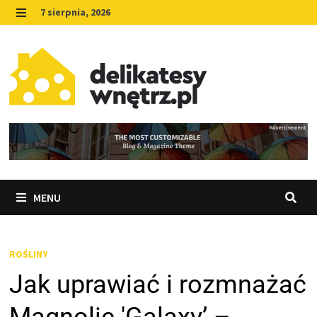
Skip
7 sierpnia, 2026
to
MENU
content
MENU
ROŚLINY
Jak uprawiać i rozmnażać