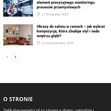
element precyzyjnego monitoringu
procesów przemysłowych
17 listopada, 2025
Obrazy do salonu w ramach – jak wybrać
kompozycję, która zbuduje styl i nada
wnętrzu głębi?
22 października, 2025
O STRONIE
Delikatesywnetrz.pl to strona o domu, ogrodzie i