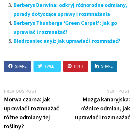
Berberys Darwina: odkryj różnorodne odmiany,
porady dotyczące uprawy i rozmnażania
Berberys Thunberga 'Green Carpet’: jak go
uprawiać i rozmnażać?
Biedrzeniec anyż: jak uprawiać i rozmnażać?
SHARE
TWEET
PIN IT
SHARE
Nawigacja
Previous
N
PREVIOUS POST
NEXT POST
post:
p
Morwa czarna: jak
Mozga kanaryjska:
wpisu
uprawiać i rozmnażać
różnice odmian, jak
różne odmiany tej
uprawiać i rozmnażać
rośliny?