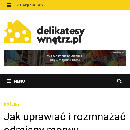
Skip
7 sierpnia, 2026
to
MENU
content
MENU
ROŚLINY
Jak uprawiać i rozmnażać