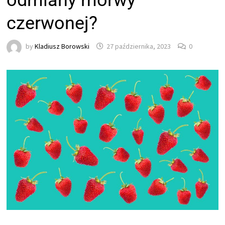
odmiany morwy
czerwonej?
by
Kladiusz Borowski
27 października, 2023
0