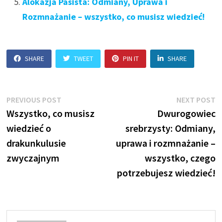
Alokazja Pasista: Odmiany, Uprawa i
Rozmnażanie – wszystko, co musisz wiedzieć!
SHARE
TWEET
PIN IT
SHARE
Nawigacja
Previous
N
PREVIOUS POST
NEXT POST
post:
p
Wszystko, co musisz
Dwurogowiec
wpisu
wiedzieć o
srebrzysty: Odmiany,
drakunkulusie
uprawa i rozmnażanie –
zwyczajnym
wszystko, czego
potrzebujesz wiedzieć!