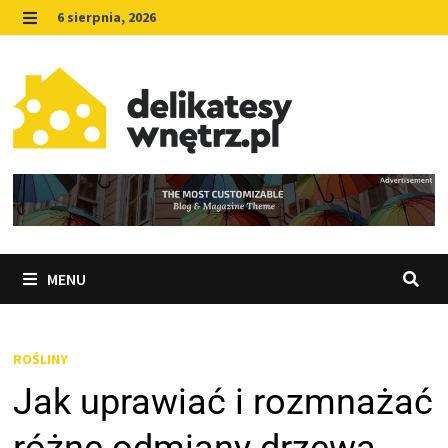
Skip
6 sierpnia, 2026
to
MENU
content
MENU
ROŚLINY
Jak uprawiać i rozmnażać