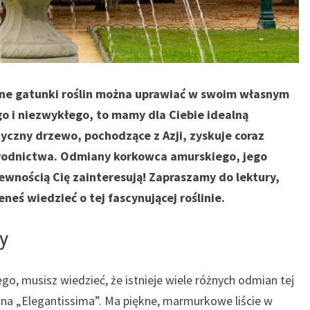
czne gatunki roślin można uprawiać w swoim własnym
go i niezwykłego, to mamy dla Ciebie idealną
yczny drzewo, pochodzące z Azji, zyskuje coraz
rodnictwa. Odmiany korkowca amurskiego, jego
ewnością Cię zainteresują! Zapraszamy do lektury,
neś wiedzieć o tej fascynującej roślinie.
y
go, musisz wiedzieć, że istnieje wiele różnych odmian tej
iana „Elegantissima”. Ma piękne, marmurkowe liście w