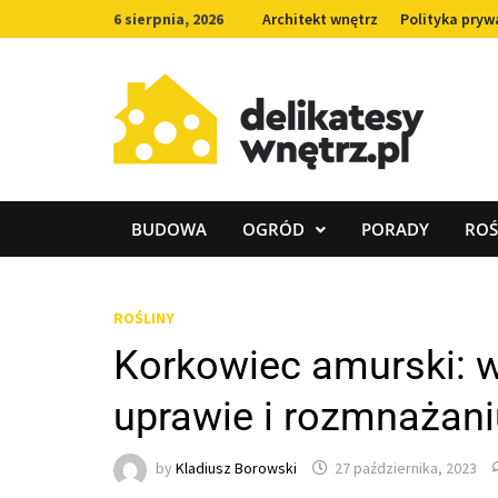
Skip
6 sierpnia, 2026
Architekt wnętrz
Polityka pryw
to
content
BUDOWA
OGRÓD
PORADY
ROŚ
ROŚLINY
Korkowiec amurski: w
uprawie i rozmnażani
by
Kladiusz Borowski
27 października, 2023