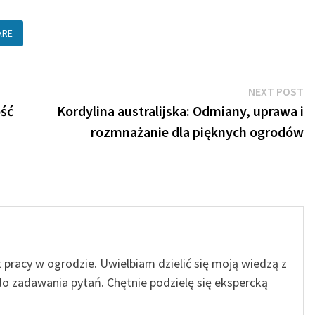
ARE
N
NEXT POST
po
ość
Kordylina australijska: Odmiany, uprawa i
rozmnażanie dla pięknych ogrodów
t pracy w ogrodzie. Uwielbiam dzielić się moją wiedzą z
o zadawania pytań. Chętnie podzielę się ekspercką