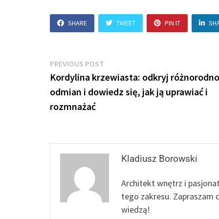
SHARE
TWEET
PIN IT
SH
Nawigacja
Previous
PREVIOUS POST
post:
Kordylina krzewiasta: odkryj różnorodn
wpisu
odmian i dowiedz się, jak ją uprawiać i
rozmnażać
Kladiusz Borowski
Architekt wnętrz i pasjona
tego zakresu. Zapraszam d
wiedzą!