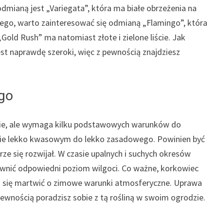
odmianą jest „Variegata”, która ma białe obrzeżenia na
owego, warto zainteresować się odmianą „Flamingo”, która
Gold Rush” ma natomiast złote i zielone liście. Jak
t naprawdę szeroki, więc z pewnością znajdziesz
go
awie, ale wymaga kilku podstawowych warunków do
zynie lekko kwasowym do lekko zasadowego. Powinien być
e się rozwijał. W czasie upalnych i suchych okresów
ewnić odpowiedni poziom wilgoci. Co ważne, korkowiec
sz się martwić o zimowe warunki atmosferyczne. Uprawa
ewnością poradzisz sobie z tą rośliną w swoim ogrodzie.