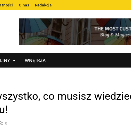
atności
O nas
Redakcja
LINY
WNĘTRZA
szystko, co musisz wiedzie
u!
0