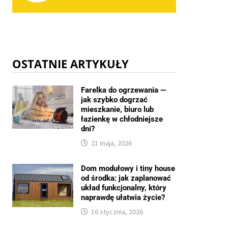
OSTATNIE ARTYKUŁY
Farelka do ogrzewania —
jak szybko dogrzać
mieszkanie, biuro lub
łazienkę w chłodniejsze
dni?
21 maja, 2026
Dom modułowy i tiny house
od środka: jak zaplanować
układ funkcjonalny, który
naprawdę ułatwia życie?
16 stycznia, 2026