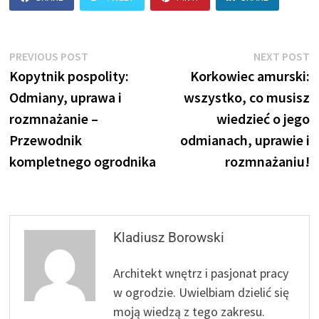
Nawigacja
Previous
N
PREVIOUS POST
NEXT POST
post:
p
Kopytnik pospolity:
Korkowiec amurski:
wpisu
Odmiany, uprawa i
wszystko, co musisz
rozmnażanie –
wiedzieć o jego
Przewodnik
odmianach, uprawie i
kompletnego ogrodnika
rozmnażaniu!
Kladiusz Borowski
Architekt wnętrz i pasjonat pracy
w ogrodzie. Uwielbiam dzielić się
moją wiedzą z tego zakresu.