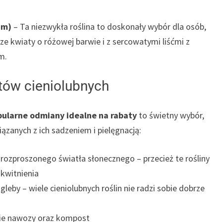
um)
– Ta niezwykła roślina to doskonały wybór dla osób,
e kwiaty o różowej barwie i z sercowatymi liśćmi z
m.
atów cieniolubnych
pularne odmiany idealne na rabaty
to świetny wybór,
ązanych z ich sadzeniem i pielęgnacją:
o rozproszonego światła słonecznego – przecież te rośliny
 kwitnienia
eby – wiele cieniolubnych roślin nie radzi sobie dobrze
dnie nawozy oraz kompost