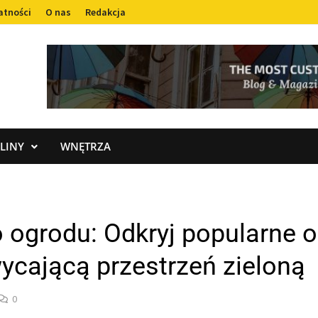
atności
O nas
Redakcja
LINY
WNĘTRZA
o ogrodu: Odkryj popularne 
wycającą przestrzeń zieloną
0