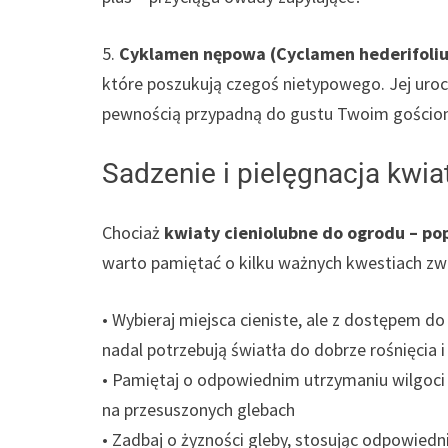
5.
Cyklamen nępowa (Cyclamen hederifoli
które poszukują czegoś nietypowego. Jej urocz
pewnością przypadną do gustu Twoim gościo
Sadzenie i pielęgnacja kwi
Chociaż
kwiaty cieniolubne do ogrodu – po
warto pamiętać o kilku ważnych kwestiach zwi
• Wybieraj miejsca cieniste, ale z dostępem d
nadal potrzebują światła do dobrze rośnięcia i
• Pamiętaj o odpowiednim utrzymaniu wilgoci gl
na przesuszonych glebach
• Zadbaj o żyzności gleby, stosując odpowie