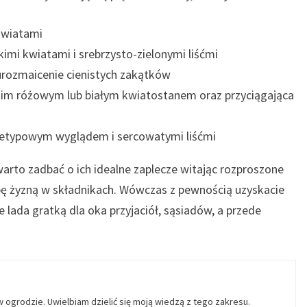
 kwiatami
kimi kwiatami i srebrzysto-zielonymi liśćmi
urozmaicenie cienistych zakątków
m różowym lub białym kwiatostanem oraz przyciągająca
ietypowym wyglądem i sercowatymi liśćmi
arto zadbać o ich idealne zaplecze witając rozproszone
bę żyzną w składnikach. Wówczas z pewnością uzyskacie
e lada gratką dla oka przyjaciół, sąsiadów, a przede
w ogrodzie. Uwielbiam dzielić się moją wiedzą z tego zakresu.