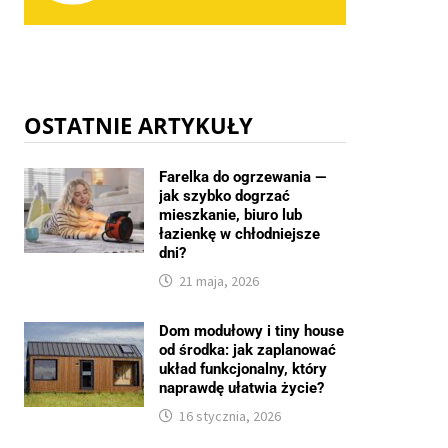
OSTATNIE ARTYKUŁY
Farelka do ogrzewania —
jak szybko dogrzać
mieszkanie, biuro lub
łazienkę w chłodniejsze
dni?
21 maja, 2026
Dom modułowy i tiny house
od środka: jak zaplanować
układ funkcjonalny, który
naprawdę ułatwia życie?
16 stycznia, 2026