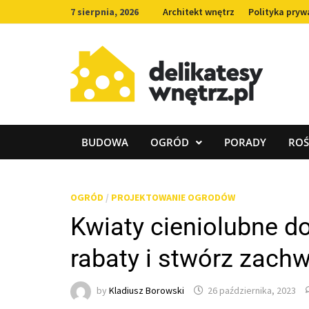
Skip
7 sierpnia, 2026
Architekt wnętrz
Polityka pryw
to
content
BUDOWA
OGRÓD
PORADY
ROŚ
OGRÓD
/
PROJEKTOWANIE OGRODÓW
Kwiaty cieniolubne d
rabaty i stwórz zach
by
Kladiusz Borowski
26 października, 2023