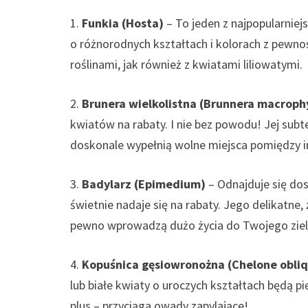
1.
Funkia (Hosta)
– To jeden z najpopularniejs
o różnorodnych kształtach i kolorach z pewnoś
roślinami, jak również z kwiatami liliowatymi.
2.
Brunera wielkolistna (Brunnera macrophy
kwiatów na rabaty. I nie bez powodu! Jej subte
doskonale wypełnią wolne miejsca pomiędzy i
3.
Badylarz (Epimedium)
– Odnajduje się dos
świetnie nadaje się na rabaty. Jego delikatne, 
pewno wprowadzą dużo życia do Twojego zie
4.
Kopuśnica gęsiowronożna (Chelone obli
lub białe kwiaty o uroczych kształtach będą 
plus – przyciąga owady zapylające!