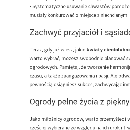
• Systematyczne usuwanie chwastów pomoże ro
musiały konkurować o miejsce z niechcianymi
Zachwyć przyjaciół i sąsiad
Teraz, gdy już wiesz, jakie
kwiaty cieniolubn
warto wybrać, możesz swobodnie planować swo
ogrodowych. Pamiętaj, że tworzenie harmonijn
czasu, a także zaangażowania i pasji. Ale odw
pewnością osiągniesz sukces, zachwycając in
Ogrody pełne życia z piękn
Jako miłośnicy ogrodów, warto przemyśleć i w
częściej wybierane ze względu na ich urok i tr