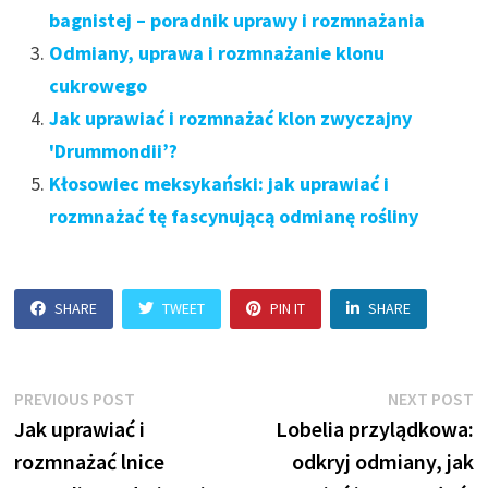
bagnistej – poradnik uprawy i rozmnażania
Odmiany, uprawa i rozmnażanie klonu
cukrowego
Jak uprawiać i rozmnażać klon zwyczajny
'Drummondii’?
Kłosowiec meksykański: jak uprawiać i
rozmnażać tę fascynującą odmianę rośliny
SHARE
TWEET
PIN IT
SHARE
Nawigacja
Previous
N
PREVIOUS POST
NEXT POST
post:
p
Jak uprawiać i
Lobelia przylądkowa:
wpisu
rozmnażać lnice
odkryj odmiany, jak