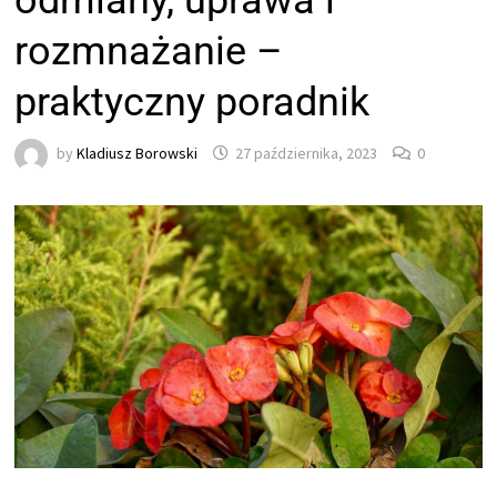
odmiany, uprawa i
rozmnażanie –
praktyczny poradnik
by
Kladiusz Borowski
27 października, 2023
0