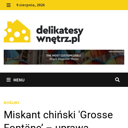
Skip
9 sierpnia, 2026
to
MENU
content
MENU
ROŚLINY
Miskant chiński 'Grosse