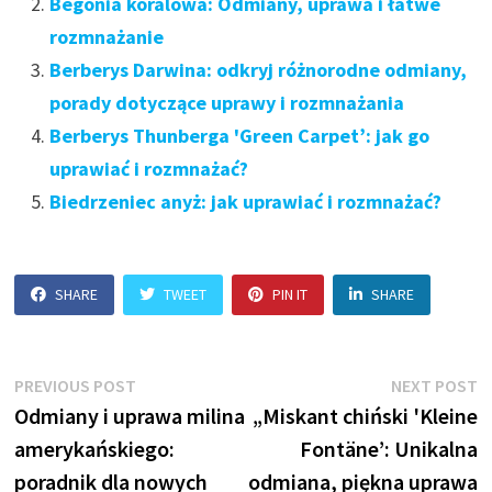
Begonia koralowa: Odmiany, uprawa i łatwe
rozmnażanie
Berberys Darwina: odkryj różnorodne odmiany,
porady dotyczące uprawy i rozmnażania
Berberys Thunberga 'Green Carpet’: jak go
uprawiać i rozmnażać?
Biedrzeniec anyż: jak uprawiać i rozmnażać?
SHARE
TWEET
PIN IT
SHARE
Nawigacja
Previous
N
PREVIOUS POST
NEXT POST
post:
p
Odmiany i uprawa milina
„Miskant chiński 'Kleine
wpisu
amerykańskiego:
Fontäne’: Unikalna
poradnik dla nowych
odmiana, piękna uprawa