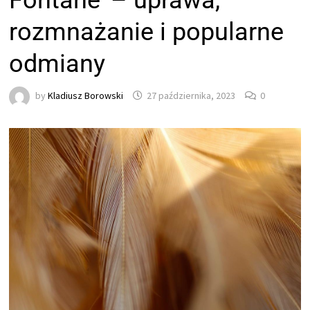
Fontäne’ – uprawa,
rozmnażanie i popularne
odmiany
by
Kladiusz Borowski
27 października, 2023
0