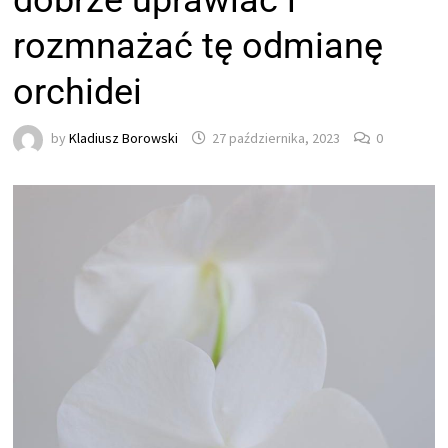
dobrze uprawiać i
rozmnażać tę odmianę
orchidei
by
Kladiusz Borowski
27 października, 2023
0