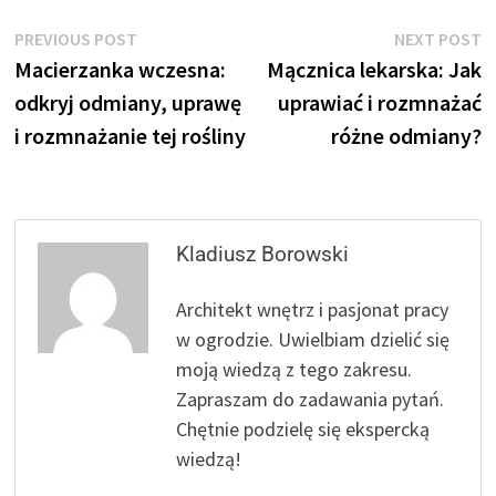
Nawigacja
Previous
N
PREVIOUS POST
NEXT POST
post:
p
Macierzanka wczesna:
Mącznica lekarska: Jak
wpisu
odkryj odmiany, uprawę
uprawiać i rozmnażać
i rozmnażanie tej rośliny
różne odmiany?
Kladiusz Borowski
Architekt wnętrz i pasjonat pracy
w ogrodzie. Uwielbiam dzielić się
moją wiedzą z tego zakresu.
Zapraszam do zadawania pytań.
Chętnie podzielę się ekspercką
wiedzą!