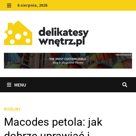
Skip
6 sierpnia, 2026
to
MENU
content
MENU
ROŚLINY
Macodes petola: jak