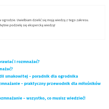
w ogrodzie. Uwielbiam dzielić się moją wiedzą z tego zakresu.
ętnie podzielę się ekspercką wiedzą!
prawiać i rozmnażać?
mnażać?
ii smakowitej – poradnik dla ogrodnika
ozmnażanie – praktyczny przewodnik dla miłośników
ozmnażanie – wszystko, co musisz wiedzieć!