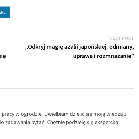
ARE
N
NEXT POST
po
„Odkryj magię azalii japońskiej: odmiany,
się
uprawa i rozmnażanie”
t pracy w ogrodzie. Uwielbiam dzielić się moją wiedzą z
o zadawania pytań. Chętnie podzielę się ekspercką