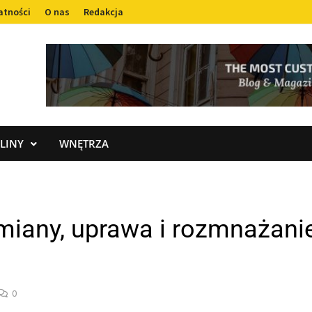
atności
O nas
Redakcja
LINY
WNĘTRZA
iany, uprawa i rozmnażanie
0