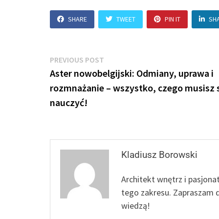
SHARE
TWEET
PIN IT
SH
Nawigacja
Previous
PREVIOUS POST
post:
Aster nowobelgijski: Odmiany, uprawa i
wpisu
rozmnażanie – wszystko, czego musisz 
nauczyć!
Kladiusz Borowski
Architekt wnętrz i pasjona
tego zakresu. Zapraszam d
wiedzą!