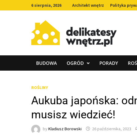
Skip
6 sierpnia, 2026
Architekt wnętrz
Polityka pryw
to
content
BUDOWA
OGRÓD
PORADY
ROŚ
ROŚLINY
Aukuba japońska: odm
musisz wiedzieć!
by
Kladiusz Borowski
26 października, 2023