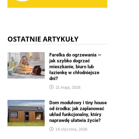
OSTATNIE ARTYKUŁY
Farelka do ogrzewania —
jak szybko dogrzać
mieszkanie, biuro lub
łazienkę w chłodniejsze
dni?
21 maja, 2026
Dom modułowy i tiny house
od środka: jak zaplanować
układ funkcjonalny, który
naprawdę ułatwia życie?
16 stycznia, 2026