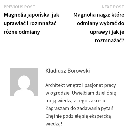
Nawigacja
Previous
N
PREVIOUS POST
NEXT POST
post:
p
Magnolia japońska: jak
Magnolia naga: które
wpisu
uprawiać i rozmnażać
odmiany wybrać do
różne odmiany
uprawy i jak je
rozmnażać?
Kladiusz Borowski
Architekt wnętrz i pasjonat pracy
w ogrodzie. Uwielbiam dzielić się
moją wiedzą z tego zakresu.
Zapraszam do zadawania pytań.
Chętnie podzielę się ekspercką
wiedzą!