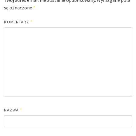
Twój adres email nie zostanie opublikowany.
Wymagane pola
są oznaczone
*
KOMENTARZ
*
NAZWA
*