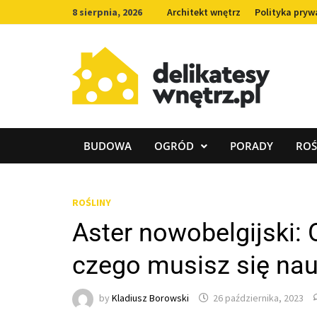
Skip
8 sierpnia, 2026
Architekt wnętrz
Polityka pryw
to
content
BUDOWA
OGRÓD
PORADY
ROŚ
ROŚLINY
Aster nowobelgijski:
czego musisz się nau
by
Kladiusz Borowski
26 października, 2023