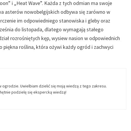
goon” i „Heat Wave”. Każda z tych odmian ma swoje
wa asterów nowobelgijskich odbywa się zarówno w
tarczenie im odpowiedniego stanowiska i gleby oraz
rześnia do listopada, dlatego wymagają stałego
ział rozrośniętych kęp, wysiew nasion w odpowiednich
o piękna roślina, która ożywi każdy ogród i zachwyci
w ogrodzie. Uwielbiam dzielić się moją wiedzą z tego zakresu.
ętnie podzielę się ekspercką wiedzą!