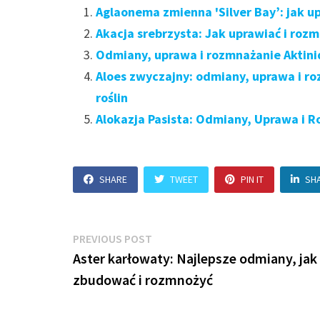
Aglaonema zmienna 'Silver Bay’: jak u
Akacja srebrzysta: Jak uprawiać i roz
Odmiany, uprawa i rozmnażanie Aktinid
Aloes zwyczajny: odmiany, uprawa i r
roślin
Alokazja Pasista: Odmiany, Uprawa i R
SHARE
TWEET
PIN IT
SH
Nawigacja
Previous
PREVIOUS POST
post:
Aster karłowaty: Najlepsze odmiany, jak
wpisu
zbudować i rozmnożyć