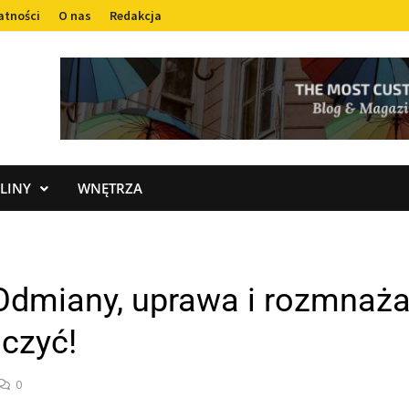
atności
O nas
Redakcja
LINY
WNĘTRZA
 Odmiany, uprawa i rozmnaża
czyć!
0