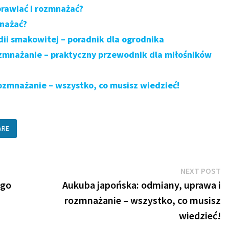
prawiać i rozmnażać?
mnażać?
ii smakowitej – poradnik dla ogrodnika
ozmnażanie – praktyczny przewodnik dla miłośników
ozmnażanie – wszystko, co musisz wiedzieć!
ARE
N
NEXT POST
po
 go
Aukuba japońska: odmiany, uprawa i
rozmnażanie – wszystko, co musisz
wiedzieć!