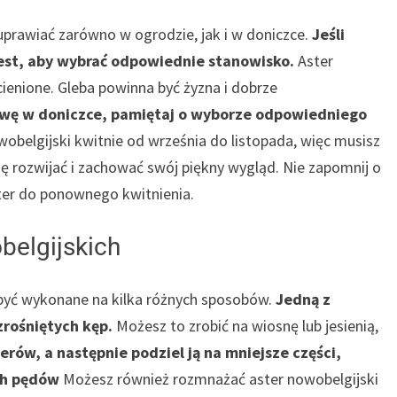
 uprawiać zarówno w ogrodzie, jak i w doniczce.
Jeśli
jest, aby wybrać odpowiednie stanowisko.
Aster
cienione. Gleba powinna być żyzna i dobrze
rawę w doniczce, pamiętaj o wyborze odpowiedniego
obelgijski kwitnie od września do listopada, więc musisz
ię rozwijać i zachować swój piękny wygląd. Nie zapomnij o
ster do ponownego kwitnienia.
elgijskich
yć wykonane na kilka różnych sposobów.
Jedną z
zrośniętych kęp.
Możesz to zrobić na wiosnę lub jesienią,
rów, a następnie podziel ją na mniejsze części,
ch pędów
Możesz również rozmnażać aster nowobelgijski