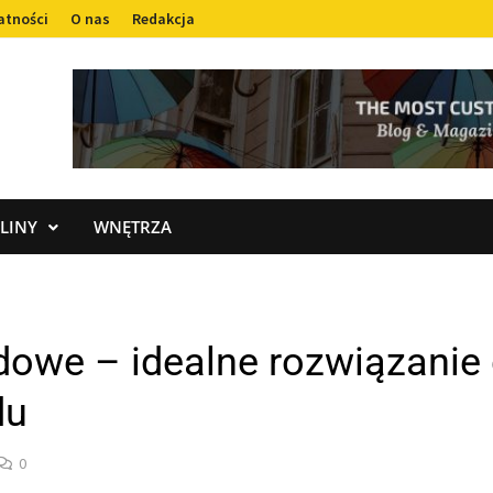
atności
O nas
Redakcja
LINY
WNĘTRZA
owe – idealne rozwiązanie
du
0