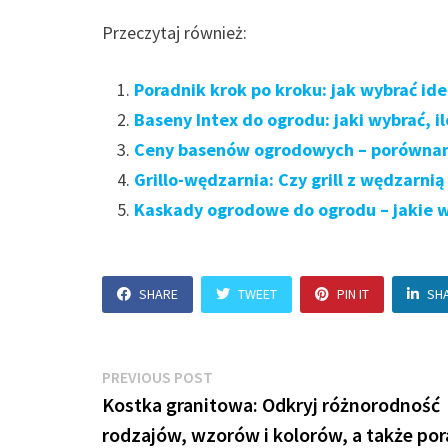
Przeczytaj również:
Poradnik krok po kroku: jak wybrać i
Baseny Intex do ogrodu: jaki wybrać, ile
Ceny basenów ogrodowych – porównanie
Grillo-wędzarnia: Czy grill z wędzarni
Kaskady ogrodowe do ogrodu – jakie wy
SHARE
TWEET
PIN IT
SH
Nawigacja
Previous
PREVIOUS POST
post:
Kostka granitowa: Odkryj różnorodność
wpisu
rodzajów, wzorów i kolorów, a także po