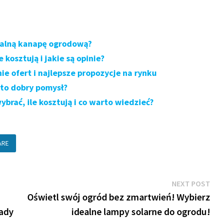
dealną kanapę ogrodową?
 kosztują i jakie są opinie?
 ofert i najlepsze propozycje na rynku
ą to dobry pomysł?
brać, ile kosztują i co warto wiedzieć?
ARE
N
NEXT POST
po
Oświetl swój ogród bez zmartwień! Wybierz
rady
idealne lampy solarne do ogrodu!