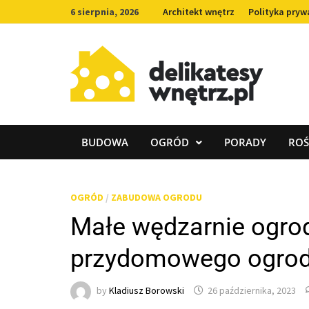
Skip
6 sierpnia, 2026
Architekt wnętrz
Polityka pryw
to
content
BUDOWA
OGRÓD
PORADY
ROŚ
OGRÓD
/
ZABUDOWA OGRODU
Małe wędzarnie ogrod
przydomowego ogro
by
Kladiusz Borowski
26 października, 2023