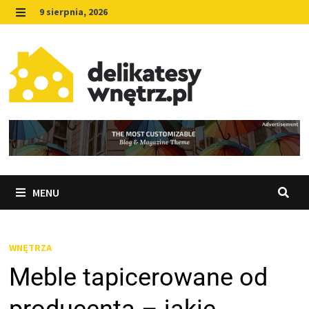
Skip
9 sierpnia, 2026
to
MENU
content
MENU
WNĘTRZA
Meble tapicerowane od