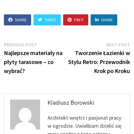
SHARE
TWEET
PIN IT
SHARE
Nawigacja
Previous
N
PREVIOUS POST
NEXT POST
post:
p
Najlepsze materiały na
Tworzenie Łazienki w
wpisu
płyty tarasowe – co
Stylu Retro: Przewodnik
wybrać?
Krok po Kroku
Kladiusz Borowski
Architekt wnętrz i pasjonat pracy
w ogrodzie. Uwielbiam dzielić się
moją wiedzą z tego zakresu.