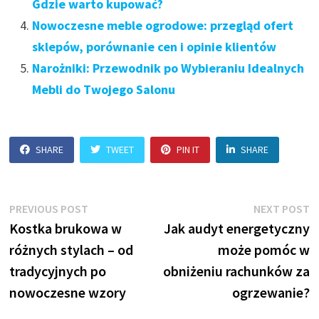
Gdzie warto kupować?
Nowoczesne meble ogrodowe: przegląd ofert
sklepów, porównanie cen i opinie klientów
Narożniki: Przewodnik po Wybieraniu Idealnych
Mebli do Twojego Salonu
SHARE
TWEET
PIN IT
SHARE
Nawigacja
Previous
N
PREVIOUS POST
NEXT POST
post:
p
Kostka brukowa w
Jak audyt energetyczny
wpisu
różnych stylach – od
może pomóc w
tradycyjnych po
obniżeniu rachunków za
nowoczesne wzory
ogrzewanie?