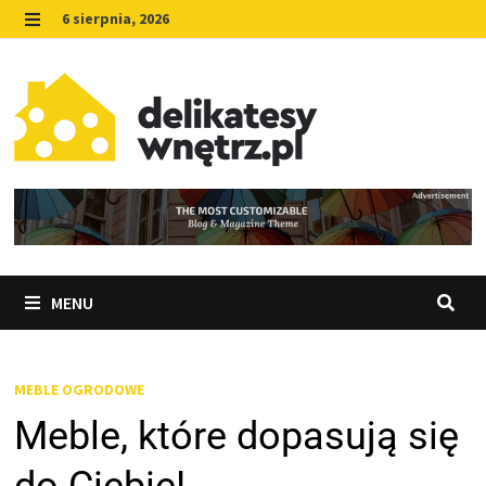
Skip
6 sierpnia, 2026
to
MENU
content
MENU
MEBLE OGRODOWE
Meble, które dopasują się