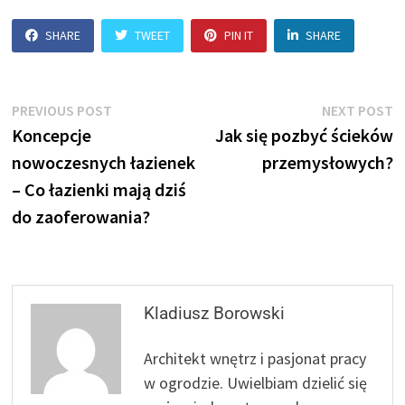
SHARE
TWEET
PIN IT
SHARE
Nawigacja
Previous
N
PREVIOUS POST
NEXT POST
post:
p
Koncepcje
Jak się pozbyć ścieków
wpisu
nowoczesnych łazienek
przemysłowych?
– Co łazienki mają dziś
do zaoferowania?
Kladiusz Borowski
Architekt wnętrz i pasjonat pracy
w ogrodzie. Uwielbiam dzielić się