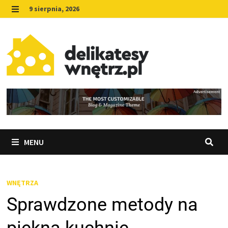
Skip
9 sierpnia, 2026
to
MENU
content
MENU
WNĘTRZA
Sprawdzone metody na