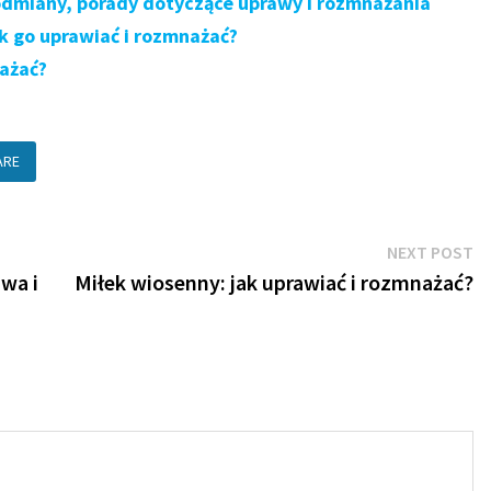
odmiany, porady dotyczące uprawy i rozmnażania
k go uprawiać i rozmnażać?
nażać?
ARE
N
NEXT POST
po
wa i
Miłek wiosenny: jak uprawiać i rozmnażać?