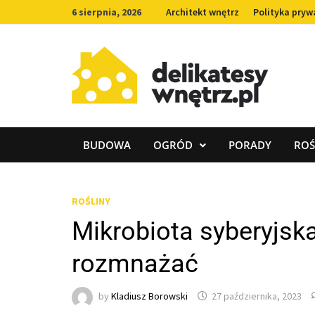
Skip
6 sierpnia, 2026
Architekt wnętrz
Polityka pryw
to
content
BUDOWA
OGRÓD
PORADY
ROŚ
ROŚLINY
Mikrobiota syberyjska
rozmnażać
by
Kladiusz Borowski
27 października, 2023