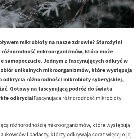
pływem mikrobioty na nasze zdrowie? Starożytni
ną różnorodność mikroorganizmów, która może
ne samopoczucie. Jednym z fascynujących odkryć w
 – zbiór unikalnych mikroorganizmów, które występują
do odkrycia różnorodności mikrobioty syberyjskiej,
ażać. Gotowy na fascynującą podróż do świata
kłe odkrycia!
Fascynująca różnorodność mikrobioty
nującą różnorodnością mikroorganizmów, które występują
naukowców i badaczy, którzy odkrywają coraz więcej o jej