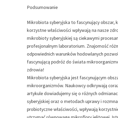
Podsumowanie
Mikrobiota syberyjska to fascynujący obszar, 
korzystne właściwości wpływają na nasze zdr
mikrobioty syberyjskiej są ciekawymi proce
profesjonalnym laboratorium. Znajomość róż
odpowiednich warunków hodowlanych pozwoli 
fascynującą podróż do świata mikroorganizmów
zdrowia!
Mikrobiota syberyjska jest fascynującym ob
mikroorganizmów. Naukowcy odkrywają coraz 
artykule dowiadujemy się o różnych odmiana
syberyjskiej oraz o metodach uprawy i rozmna
probiotyczne właściwości, wpływają korzystn
utrzymać równowagę mikroflory jelitowej. Ist