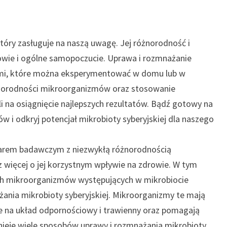
który zasługuje na naszą uwagę. Jej różnorodność i
owie i ogólne samopoczucie. Uprawa i rozmnażanie
sami, które można eksperymentować w domu lub w
norodności mikroorganizmów oraz stosowanie
na osiągnięcie najlepszych rezultatów. Bądź gotowy na
 i odkryj potencjał mikrobioty syberyjskiej dla naszego
szarem badawczym z niezwykłą różnorodnością
więcej o jej korzystnym wpływie na zdrowie. W tym
ch mikroorganizmów występujących w mikrobiocie
żania mikrobioty syberyjskiej. Mikroorganizmy te mają
ie na układ odpornościowy i trawienny oraz pomagają
nieje wiele sposobów uprawy i rozmnażania mikrobioty