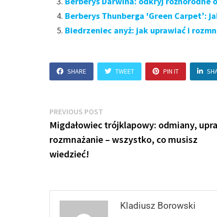
Berberys Darwina: odkryj różnorodne 
Berberys Thunberga 'Green Carpet’: ja
Biedrzeniec anyż: jak uprawiać i rozm
SHARE
TWEET
PIN IT
SH
Nawigacja
Previous
PREVIOUS POST
post:
Migdałowiec trójklapowy: odmiany, upra
wpisu
rozmnażanie – wszystko, co musisz
wiedzieć!
Kladiusz Borowski