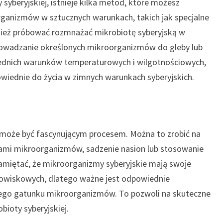
syberyjskiej, istnieje kilka metod, które możesz
rganizmów w sztucznych warunkach, takich jak specjalne
ież próbować rozmnażać mikrobiotę syberyjską w
rowadzanie określonych mikroorganizmów do gleby lub
ednich warunków temperaturowych i wilgotnościowych,
wiednie do życia w zimnych warunkach syberyjskich.
 może być fascynującym procesem. Można to zrobić na
turami mikroorganizmów, sadzenie nasion lub stosowanie
pamiętać, że mikroorganizmy syberyjskie mają swoje
owiskowych, dlatego ważne jest odpowiednie
go gatunku mikroorganizmów. To pozwoli na skuteczne
ioty syberyjskiej.