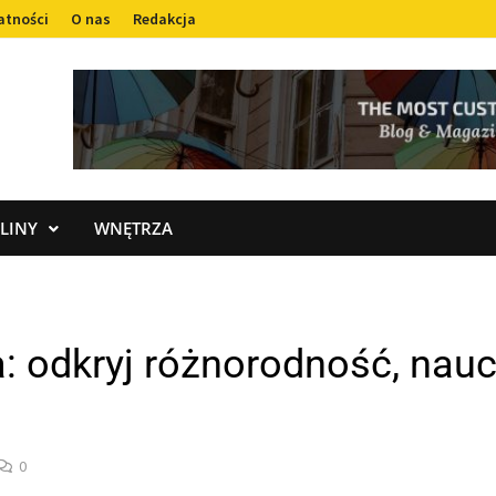
atności
O nas
Redakcja
LINY
WNĘTRZA
: odkryj różnorodność, nauc
0