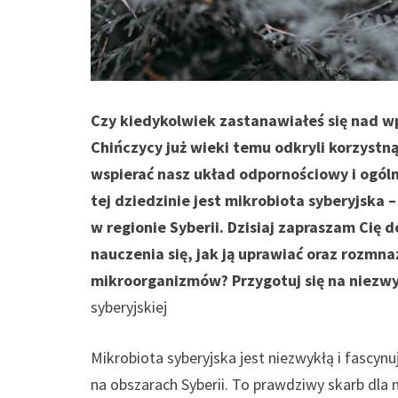
Czy kiedykolwiek zastanawiałeś się nad w
Chińczycy już wieki temu odkryli korzyst
wspierać nasz układ odpornościowy i ogól
tej dziedzinie jest mikrobiota syberyjska
w regionie Syberii. Dzisiaj zapraszam Cię 
nauczenia się, jak ją uprawiać oraz rozmn
mikroorganizmów? Przygotuj się na niezwy
syberyjskiej
Mikrobiota syberyjska jest niezwykłą i fascy
na obszarach Syberii. To prawdziwy skarb dla 