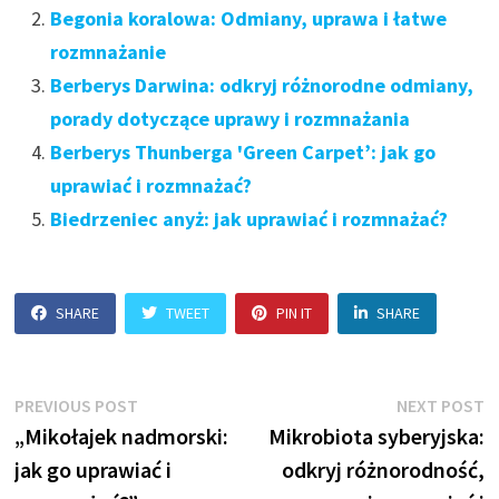
Begonia koralowa: Odmiany, uprawa i łatwe
rozmnażanie
Berberys Darwina: odkryj różnorodne odmiany,
porady dotyczące uprawy i rozmnażania
Berberys Thunberga 'Green Carpet’: jak go
uprawiać i rozmnażać?
Biedrzeniec anyż: jak uprawiać i rozmnażać?
SHARE
TWEET
PIN IT
SHARE
Nawigacja
Previous
N
PREVIOUS POST
NEXT POST
post:
p
„Mikołajek nadmorski:
Mikrobiota syberyjska:
wpisu
jak go uprawiać i
odkryj różnorodność,