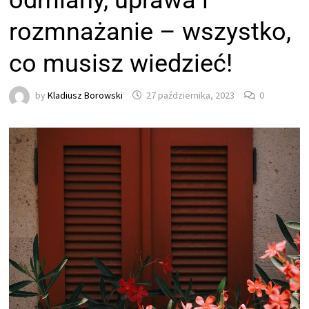
odmiany, uprawa i
rozmnażanie – wszystko,
co musisz wiedzieć!
by
Kladiusz Borowski
27 października, 2023
0