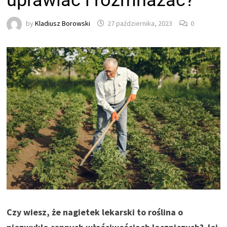
uprawiać i rozmnażać?
by
Kladiusz Borowski
27 października, 2023
0
Czy wiesz, że nagietek lekarski to roślina o