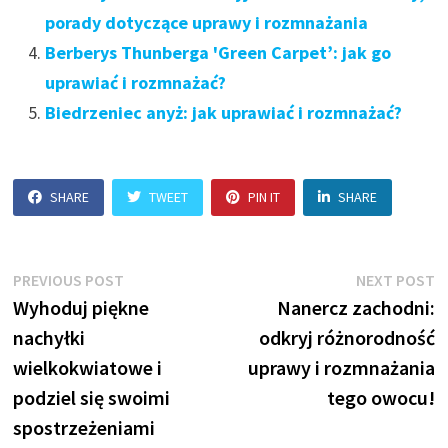
porady dotyczące uprawy i rozmnażania
Berberys Thunberga 'Green Carpet’: jak go
uprawiać i rozmnażać?
Biedrzeniec anyż: jak uprawiać i rozmnażać?
SHARE
TWEET
PIN IT
SHARE
Nawigacja
Previous
N
PREVIOUS POST
NEXT POST
post:
p
Wyhoduj piękne
Nanercz zachodni:
wpisu
nachyłki
odkryj różnorodność
wielkokwiatowe i
uprawy i rozmnażania
podziel się swoimi
tego owocu!
spostrzeżeniami