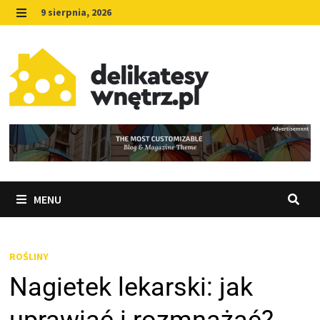
Skip
9 sierpnia, 2026
to
MENU
content
MENU
ROŚLINY
Nagietek lekarski: jak