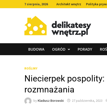
Skip
7 sierpnia, 2026
Architekt wnętrz
Polityka pryw
to
content
BUDOWA
OGRÓD
PORADY
ROŚ
ROŚLINY
Niecierpek pospolity:
rozmnażania
by
Kladiusz Borowski
27 października, 2023