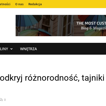
atności
O nas
Redakcja
LINY
WNĘTRZA
 odkryj różnorodność, tajniki
0