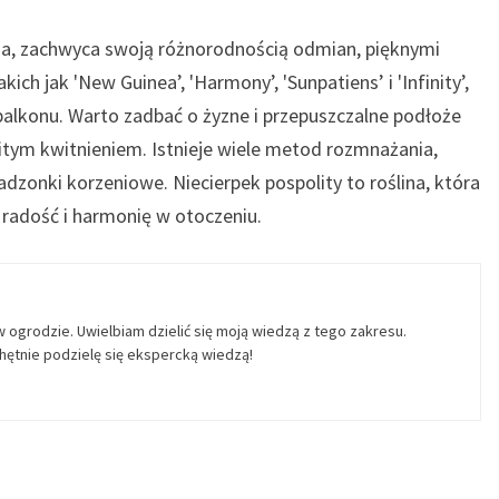
bna, zachwyca swoją różnorodnością odmian, pięknymi
ch jak 'New Guinea’, 'Harmony’, 'Sunpatiens’ i 'Infinity’,
alkonu. Warto zadbać o żyzne i przepuszczalne podłoże
fitym kwitnieniem. Istnieje wiele metod rozmnażania,
sadzonki korzeniowe. Niecierpek pospolity to roślina, która
a radość i harmonię w otoczeniu.
w ogrodzie. Uwielbiam dzielić się moją wiedzą z tego zakresu.
ętnie podzielę się ekspercką wiedzą!