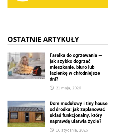
OSTATNIE ARTYKUŁY
Farelka do ogrzewania —
jak szybko dogrzać
mieszkanie, biuro lub
łazienkę w chłodniejsze
dni?
21 maja, 2026
Dom modułowy i tiny house
od środka: jak zaplanować
układ funkcjonalny, który
naprawdę ułatwia życie?
16 stycznia, 2026