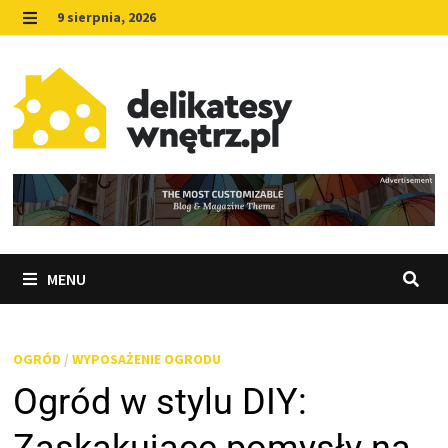
Skip
9 sierpnia, 2026
to
MENU
content
MENU
OGRÓD
/
WYPOSAŻENIE OGRODU
Ogród w stylu DIY: