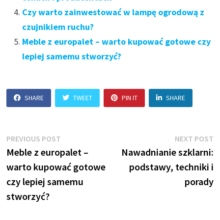
Czy warto zainwestować w lampę ogrodową z
czujnikiem ruchu?
Meble z europalet – warto kupować gotowe czy
lepiej samemu stworzyć?
SHARE
TWEET
PIN IT
SHARE
Nawigacja
Previous
N
PREVIOUS POST
NEXT POST
post:
p
Meble z europalet –
Nawadnianie szklarni:
wpisu
warto kupować gotowe
podstawy, techniki i
czy lepiej samemu
porady
stworzyć?