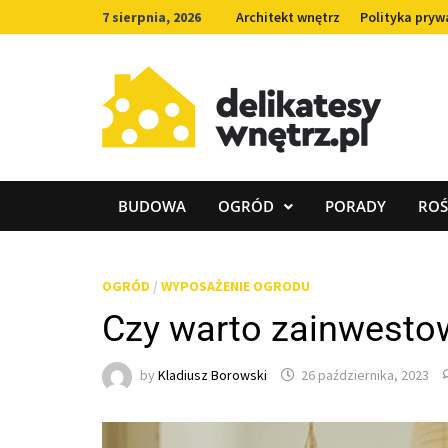
Skip
7 sierpnia, 2026
Architekt wnętrz
Polityka pryw
to
content
BUDOWA
OGRÓD
PORADY
ROŚ
OGRÓD
/
WYPOSAŻENIE OGRODU
Czy warto zainwesto
by
Kladiusz Borowski
26 października, 2023