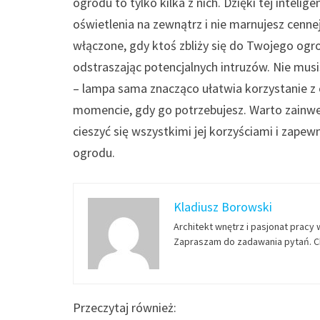
ogrodu to tylko kilka z nich. Dzięki tej inteli
oświetlenia na zewnątrz i nie marnujesz cenn
włączone, gdy ktoś zbliży się do Twojego og
odstraszając potencjalnych intruzów. Nie musi
– lampa sama znacząco ułatwia korzystanie z
momencie, gdy go potrzebujesz. Warto zainw
cieszyć się wszystkimi jej korzyściami i zape
ogrodu.
Kladiusz Borowski
Architekt wnętrz i pasjonat pracy 
Zapraszam do zadawania pytań. Ch
Przeczytaj również: