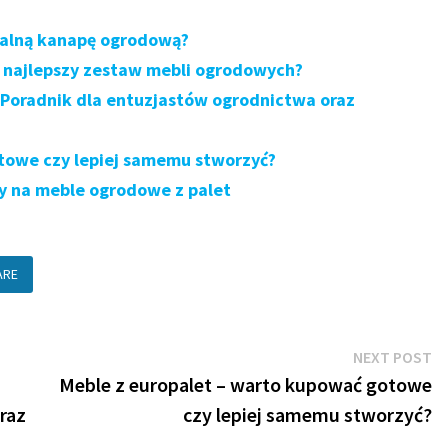
dealną kanapę ogrodową?
 najlepszy zestaw mebli ogrodowych?
Poradnik dla entuzjastów ogrodnictwa oraz
towe czy lepiej samemu stworzyć?
ły na meble ogrodowe z palet
ARE
N
NEXT POST
po
Meble z europalet – warto kupować gotowe
raz
czy lepiej samemu stworzyć?