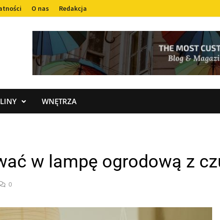
atności
O nas
Redakcja
LINY
WNĘTRZA
wać w lampę ogrodową z cz
0