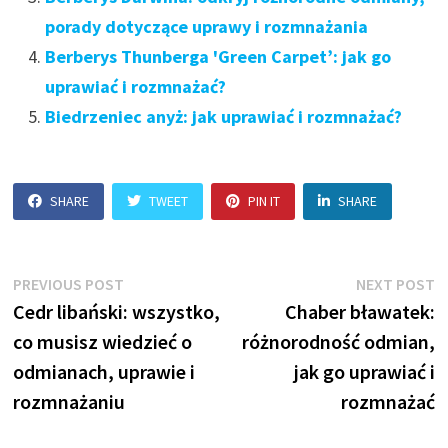
porady dotyczące uprawy i rozmnażania
Berberys Thunberga 'Green Carpet’: jak go
uprawiać i rozmnażać?
Biedrzeniec anyż: jak uprawiać i rozmnażać?
SHARE
TWEET
PIN IT
SHARE
Nawigacja
Previous
N
PREVIOUS POST
NEXT POST
post:
p
Cedr libański: wszystko,
Chaber bławatek:
wpisu
co musisz wiedzieć o
różnorodność odmian,
odmianach, uprawie i
jak go uprawiać i
rozmnażaniu
rozmnażać