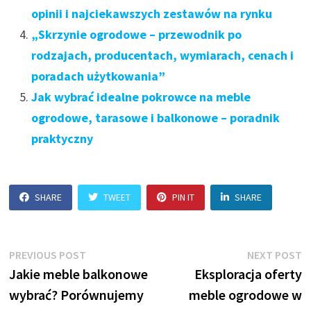
opinii i najciekawszych zestawów na rynku
„Skrzynie ogrodowe – przewodnik po
rodzajach, producentach, wymiarach, cenach i
poradach użytkowania”
Jak wybrać idealne pokrowce na meble
ogrodowe, tarasowe i balkonowe – poradnik
praktyczny
SHARE
TWEET
PIN IT
SHARE
Nawigacja
Previous
N
PREVIOUS POST
NEXT POST
post:
p
Jakie meble balkonowe
Eksploracja oferty
wpisu
wybrać? Porównujemy
meble ogrodowe w