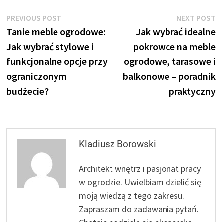
Nawigacja
Previous
N
PREVIOUS POST
NEXT POST
post:
p
Tanie meble ogrodowe:
Jak wybrać idealne
wpisu
Jak wybrać stylowe i
pokrowce na meble
funkcjonalne opcje przy
ogrodowe, tarasowe i
ograniczonym
balkonowe – poradnik
budżecie?
praktyczny
Kladiusz Borowski
Architekt wnętrz i pasjonat pracy
w ogrodzie. Uwielbiam dzielić się
moją wiedzą z tego zakresu.
Zapraszam do zadawania pytań.